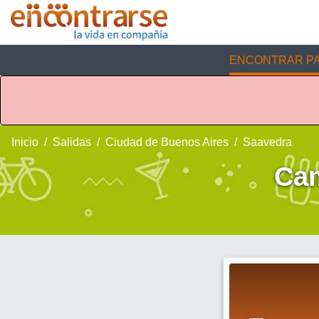
ENCONTRAR PA
Inicio
Salidas
Ciudad de Buenos Aires
Saavedra
Cam