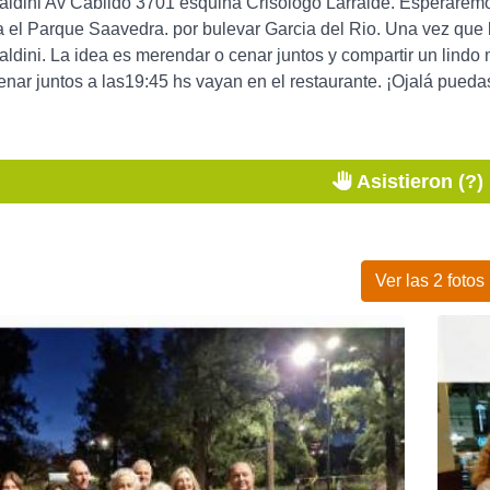
Baldini Av Cabildo 3701 esquina Crisologo Larralde. Esperare
a el Parque Saavedra. por bulevar Garcia del Rio. Una vez que
aldini. La idea es merendar o cenar juntos y compartir un lind
nar juntos a las19:45 hs vayan en el restaurante. ¡Ojalá puedas
Asistieron (?)
Ver las 2 fotos