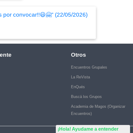
s por convocar!!😃🤗" (22/05/2026)
ente
Otros
Encuentros Grupales
La ReVista
EnQués
Buscá los Grupos
Academia de Magos (Organizar
Encuentros)
¡Hola! Ayudame a entender