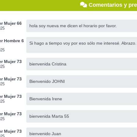
Comentarios y pr
r Mujer 66
hola soy nueva me dicen el horario por favor.
025
r Hombre 6
Si hago a tiempo voy por eso sólo me interesé. Abrazo.
025
r Mujer 73
bienvenida Cristina
025
r Mujer 73
Bienvenido JOHNI
025
r Mujer 73
Bienvenida Irene
025
r Mujer 73
bienvenida Marta 55
025
r Mujer 73
bienvenido Juan
025