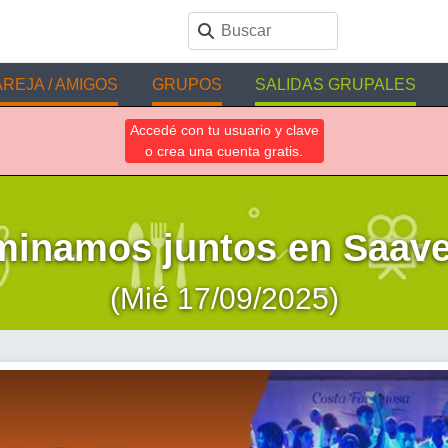
REJA / AMIGOS
GRUPOS
SALIDAS GRUPALES
Accedé con tu usuario y clave
o crea una cuenta gratis.
inamos juntos en Saav
(Mié 17/09/2025)