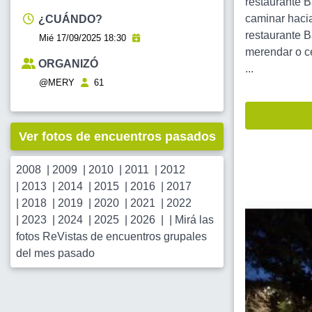
restaurante 
caminar haci
¿CUÁNDO?
restaurante B
Mié 17/09/2025 18:30
merendar o ce
ORGANIZÓ
...
@MERY
61
Ver fotos de encuentros pasados
2008
|
2009
|
2010
|
2011
|
2012
|
2013
|
2014
|
2015
|
2016
|
2017
|
2018
|
2019
|
2020
|
2021
|
2022
|
2023
|
2024
|
2025
|
2026
| |
Mirá las
fotos ReVistas de encuentros grupales
del mes pasado