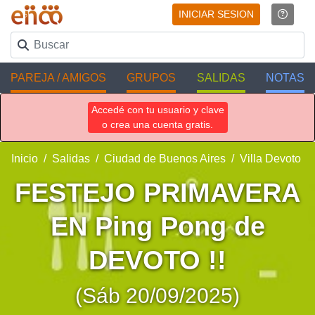
INICIAR SESION
PAREJA / AMIGOS
GRUPOS
SALIDAS
NOTAS
Accedé con tu usuario y clave
o crea una cuenta gratis.
Inicio
Salidas
Ciudad de Buenos Aires
Villa Devoto
FESTEJO PRIMAVERA
EN Ping Pong de
DEVOTO !!
(Sáb 20/09/2025)