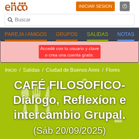
INICIAR SESION
PAREJA / AMIGOS
GRUPOS
SALIDAS
NOTAS
Accedé con tu usuario y clave
o crea una cuenta gratis.
Inicio
Salidas
Ciudad de Buenos Aires
Flores
CAFÉ FILOSOFICO-
Díalogo, Reflexíon e
intercambio Grupal.
(Sáb 20/09/2025)