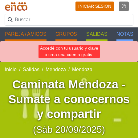
INICIAR SESION
PAREJA / AMIGOS
GRUPOS
SALIDAS
NOTAS
Accedé con tu usuario y clave
o crea una cuenta gratis.
Inicio
Salidas
Mendoza
Mendoza
Caminata Mendoza -
Sumate a conocernos
y compartir
(Sáb 20/09/2025)