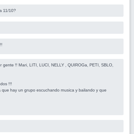
a 11/10?
!!
er gente !! Mari, LITI, LUCI, NELLY , QUIROGa, PETI, SBLO,
dos !!!
sá que hay un grupo escuchando musica y bailando y que