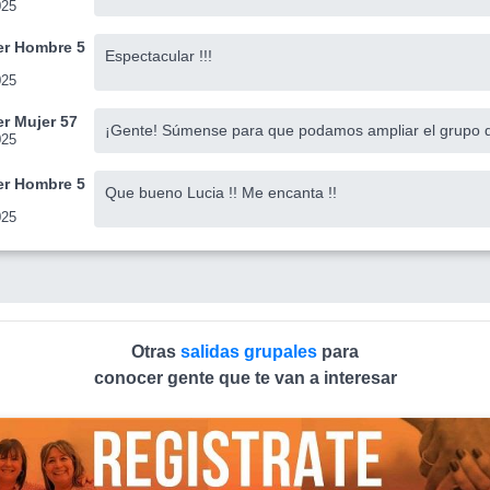
025
r Hombre 5
Espectacular !!!
025
r Mujer 57
¡Gente! Súmense para que podamos ampliar el grupo 
025
r Hombre 5
Que bueno Lucia !! Me encanta !!
025
Otras
salidas grupales
para
conocer gente que te van a interesar