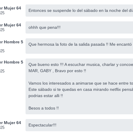
r Mujer 64
Entonces se suspende lo del sábado en la noche del dí
025
r Mujer 64
ohhh que pena!!!
025
r Hombre 5
Que hermosa la foto de la salida pasada !! Me encantó 
025
r Hombre 5
Que bueno esto !!! A escuchar musica, charlar y conco
MAR, GABY , Bravo por esto !!
025
Vamos los interesados a animarse que se hace entre to
Este sábado si te quedas en casa mirando netflix pen
podrias estar alli !!
Besos a todos !!
r Mujer 64
Espectacular!!!
025