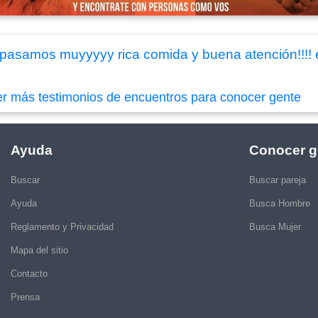
pasamos muyyyyy rica comida y buena atención!!!! e
er más testimonios de encuentros para conocer gente
Ayuda
Conocer g
Buscar
Buscar pareja
Ayuda
Busca Hombre
Reglamento y Privacidad
Busca Mujer
Mapa del sitio
Contacto
Prensa