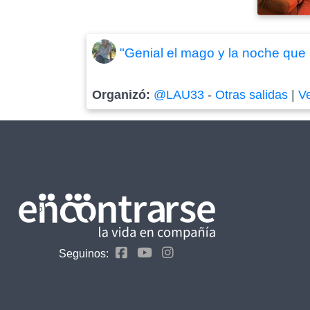
"Genial el mago y la noche que 
Organizó:
@LAU33
-
Otras salidas
|
V
Seguinos: