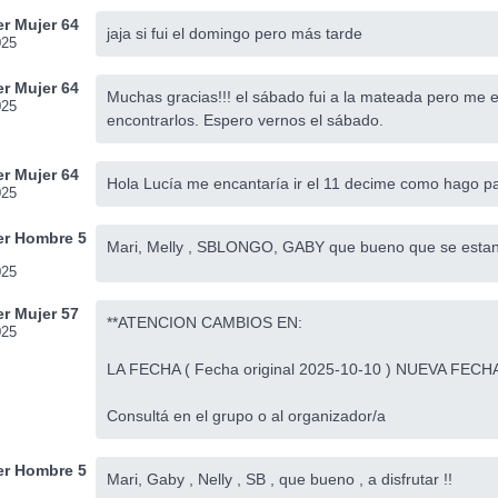
r Mujer 64
jaja si fui el domingo pero más tarde
025
r Mujer 64
Muchas gracias!!! el sábado fui a la mateada pero me 
025
encontrarlos. Espero vernos el sábado.
r Mujer 64
Hola Lucía me encantaría ir el 11 decime como hago par
025
r Hombre 5
Mari, Melly , SBLONGO, GABY que bueno que se estan s
025
r Mujer 57
**ATENCION CAMBIOS EN:
025
LA FECHA ( Fecha original 2025-10-10 ) NUEVA FECHA
Consultá en el grupo o al organizador/a
r Hombre 5
Mari, Gaby , Nelly , SB , que bueno , a disfrutar !!