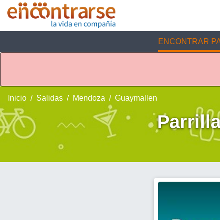
ENCONTRAR PA
Inicio
Salidas
Mendoza
Guaymallen
Parrill