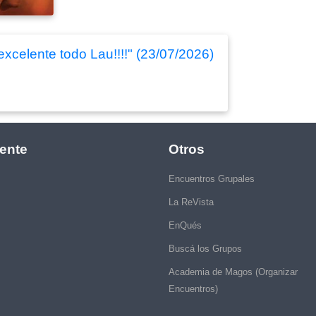
xcelente todo Lau!!!!" (23/07/2026)
ente
Otros
Encuentros Grupales
La ReVista
EnQués
Buscá los Grupos
Academia de Magos (Organizar
Encuentros)