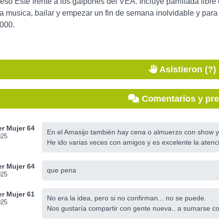
eso Este frente a los galpones del VEA. Incluye parrillada libr
a musica, bailar y empezar un fin de semana inolvidable y para 
.000.
Asistieron (?)
Comentarios y pr
r Mujer 64
En el Amasijo también hay cena o almuerzo con show y e
025
He ido varias veces con amigos y es excelente la atenc
r Mujer 64
que pena
025
r Mujer 61
No era la idea, pero si no confirman... no se puede.
025
Nos gustaría compartir con gente nueva.. a sumarse co