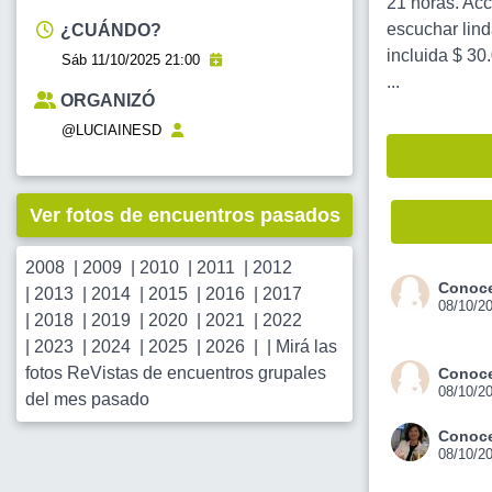
21 horas. Acc
escuchar lind
¿CUÁNDO?
incluida $ 30
Sáb 11/10/2025 21:00
...
ORGANIZÓ
@LUCIAINESD
Ver fotos de encuentros pasados
2008
|
2009
|
2010
|
2011
|
2012
Conoce
|
2013
|
2014
|
2015
|
2016
|
2017
08/10/2
|
2018
|
2019
|
2020
|
2021
|
2022
|
2023
|
2024
|
2025
|
2026
| |
Mirá las
fotos ReVistas de encuentros grupales
Conoce
08/10/2
del mes pasado
Conoce
08/10/2