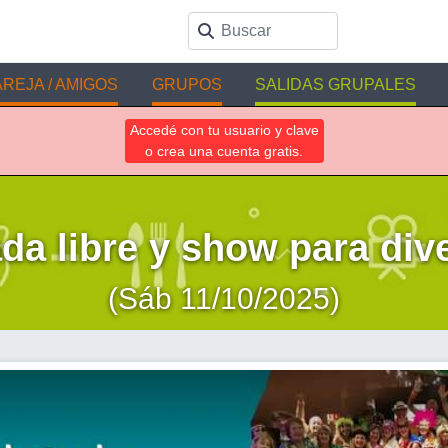
REJA / AMIGOS
GRUPOS
SALIDAS GRUPALES
Accedé con tu usuario y clave
o crea una cuenta gratis.
ada libre y show para div
(Sáb 11/10/2025)