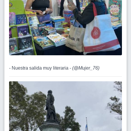
- Nuestra salida muy literaria -
(
@Mujer_76
)