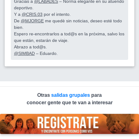
Gracias a
@LABADES
– Norma elegante en su atuendo
deportivo.
Y a
@CRIS.03
por el intento.
De
@MJORGE
me quedè sin noticias, deseo esté todo
bien.
Espero re-encontrarlos a tod@s en la próxima, salvo los
que están, estarán de viaje.
Abrazo a tod@s.
@SIMBAD
– Eduardo.
Otras
salidas grupales
para
conocer gente que te van a interesar