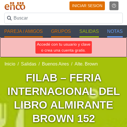
INICIAR SESION
PAREJA / AMIGOS
GRUPOS
SALIDAS
NOTAS
Accedé con tu usuario y clave
o crea una cuenta gratis.
Inicio
Salidas
Buenos Aires
Alte. Brown
FILAB – FERIA
INTERNACIONAL DEL
LIBRO ALMIRANTE
BROWN 152