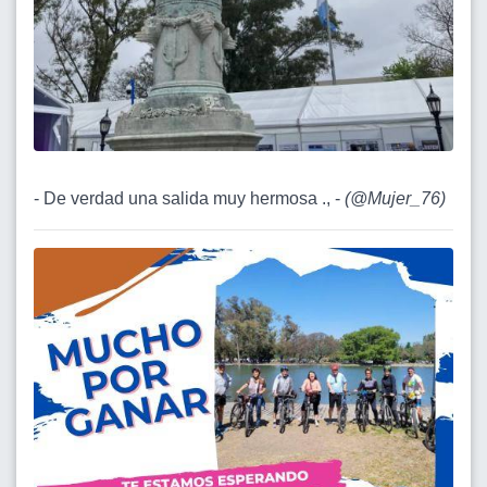
- De verdad una salida muy hermosa ., -
(
@Mujer_76
)