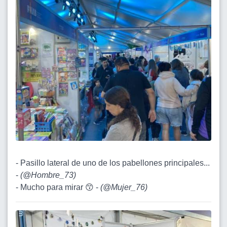
- Pasillo lateral de uno de los pabellones principales...
-
(
@Hombre_73
)
- Mucho para mirar 😙 -
(
@Mujer_76
)