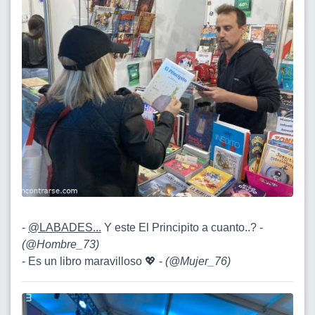
-
@LABADES...
Y este El Principito a cuanto..? -
(
@Hombre_73
)
- Es un libro maravilloso 💖 -
(
@Mujer_76
)