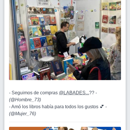
- Seguimos de compras
@LABADES...
?? -
(
@Hombre_73
)
- Amó los libros había para todos los gustos 💕 -
(
@Mujer_76
)