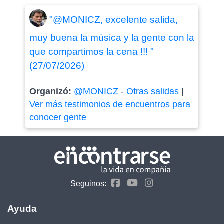
"@MONICZ, excelente salida,
muy buena la música y la gente con la
que compartimos la cena !!! "
(27/07/2026)
Organizó:
@MONICZ
-
Otras salidas
|
Ver más testimonios de encuentros para
conocer gente
Seguinos:
Ayuda