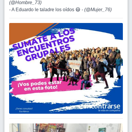
(
@Hombre_73
)
- A Eduardo le taladre los oídos 😷 -
(
@Mujer_76
)