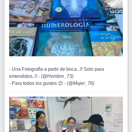
- Una Fotografìa a pedir de boca...!! Solo para
entendidos..!! -
(
@Hombre_73
)
- Para todos los gustos 😉 -
(
@Mujer_76
)