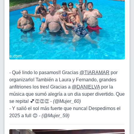
- Qué lindo lo pasamos!! Gracias
@TIARAMAR
por
organizarlo! También a Laura y Fernando, grandes
anfitriones los tres! Gracias a
@DANIELVA
por la
música que sumó alegría a un dia super divertido. Que
se repita! 💕👏👏👏 -
(
@Mujer_60
)
- Y salió el sol más fuerte que nunca! Despedimos el
2025 a full 😊 -
(
@Mujer_59
)