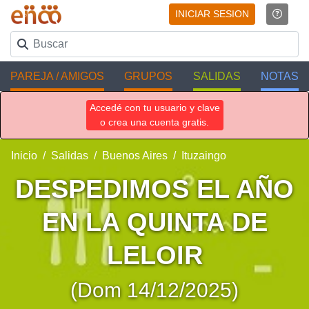
INICIAR SESION
PAREJA / AMIGOS
GRUPOS
SALIDAS
NOTAS
Accedé con tu usuario y clave
o crea una cuenta gratis.
Inicio
Salidas
Buenos Aires
Ituzaingo
DESPEDIMOS EL AÑO
EN LA QUINTA DE
LELOIR
(Dom 14/12/2025)