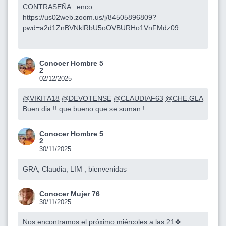
CONTRASEÑA : enco
https://us02web.zoom.us/j/84505896809?
pwd=a2d1ZnBVNklRbU5oOVBURHo1VnFMdz09
Conocer Hombre 5
2
02/12/2025
@VIKITA18
@DEVOTENSE
@CLAUDIAF63
@CHE.GLA
Buen dia !! que bueno que se suman !
Conocer Hombre 5
2
30/11/2025
GRA, Claudia, LIM , bienvenidas
Conocer Mujer 76
30/11/2025
Nos encontramos el próximo miércoles a las 21🍀