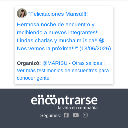
"Felicitaciones Marisú!!!!
Hermosa noche de encuentro y
recibiendo a nuevos integrantes!!
Lindas charlas y mucha música!! 😃.
Nos vemos la próxima!!!" (13/06/2026)
Organizó:
@MARISU
-
Otras salidas
|
Ver más testimonios de encuentros para
conocer gente
Seguinos: