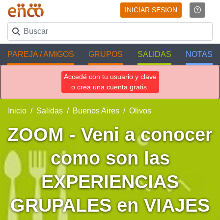
INICIAR SESION
PAREJA / AMIGOS
GRUPOS
SALIDAS
NOTAS
Accedé con tu usuario y clave
o crea una cuenta gratis.
Inicio
Salidas
Buenos Aires
Olivos
ZOOM - Veni a conocer
como son las
EXPERIENCIAS
GRUPALES en VIAJES