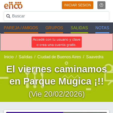
INICIAR SESION
PAREJA / AMIGOS
GRUPOS
SALIDAS
NOTAS
Accedé con tu usuario y clave
o crea una cuenta gratis.
Inicio
Salidas
Ciudad de Buenos Aires
Saavedra
El viernes caminamos
en Parque Mugica ¡!!
(Vie 20/02/2026)