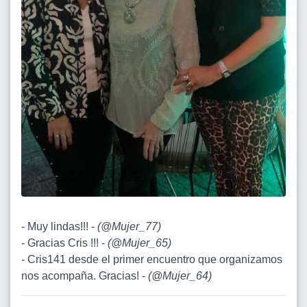
- Muy lindas!!! -
(
@Mujer_77
)
- Gracias Cris !!! -
(
@Mujer_65
)
- Cris141 desde el primer encuentro que organizamos
nos acompaña. Gracias! -
(
@Mujer_64
)