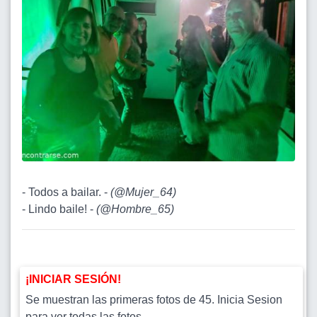
- Todos a bailar. -
(
@Mujer_64
)
- Lindo baile! -
(
@Hombre_65
)
¡INICIAR SESIÓN!
Se muestran las primeras fotos de 45. Inicia Sesion
para ver todas las fotos