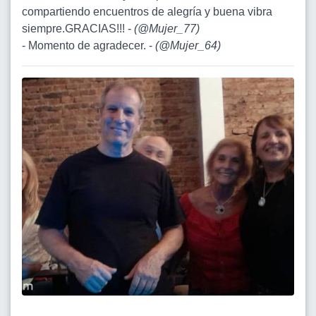
compartiendo encuentros de alegría y buena vibra
siempre.GRACIAS!!! -
(
@Mujer_77
)
- Momento de agradecer. -
(
@Mujer_64
)