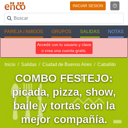
INICIAR SESION
PAREJA / AMIGOS
GRUPOS
SALIDAS
NOTAS
Accedé con tu usuario y clave
o crea una cuenta gratis.
Inicio
Salidas
Ciudad de Buenos Aires
Caballito
COMBO FESTEJO:
picada, pizza, show,
baile y tortas con la
mejor compañía.