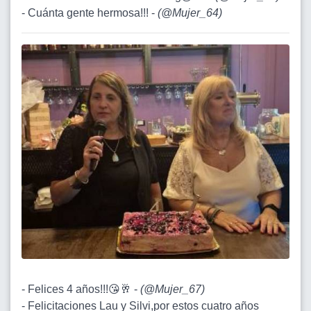
- Cuánta gente hermosa!!! -
(
@Mujer_64
)
- Felices 4 años!!!😘🥂 -
(
@Mujer_67
)
- Felicitaciones Lau y Silvi,por estos cuatro años