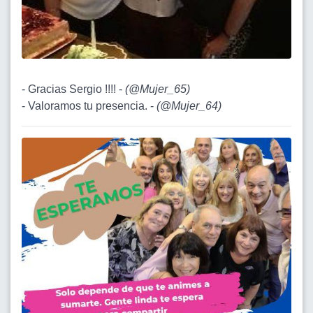
- Gracias Sergio !!!! -
(
@Mujer_65
)
- Valoramos tu presencia. -
(
@Mujer_64
)