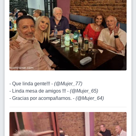
- Que linda gente!!! -
(
@Mujer_77
)
- Linda mesa de amigos !!! -
(
@Mujer_65
)
- Gracias por acompañarnos. -
(
@Mujer_64
)