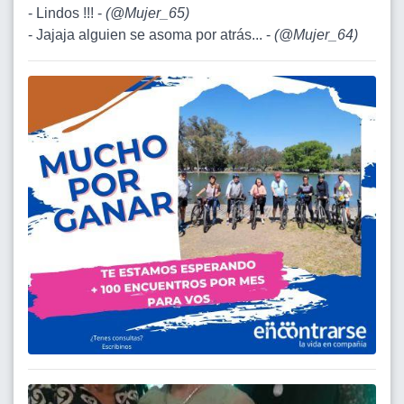
- Lindos !!! -
(
@Mujer_65
)
- Jajaja alguien se asoma por atrás... -
(
@Mujer_64
)