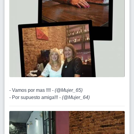
- Vamos por mas !!!! -
(
@Mujer_65
)
- Por supuesto amiga!!! -
(
@Mujer_64
)