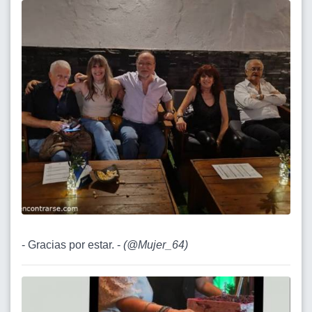
- Gracias por estar. -
(
@Mujer_64
)