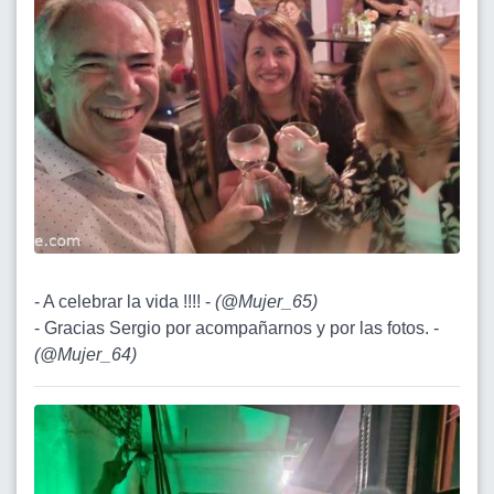
- A celebrar la vida !!!! -
(
@Mujer_65
)
- Gracias Sergio por acompañarnos y por las fotos. -
(
@Mujer_64
)