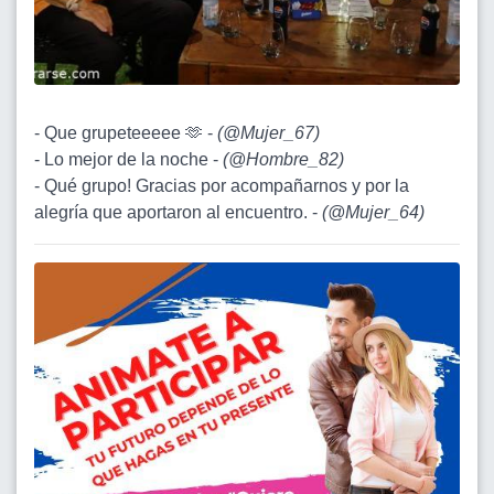
- Que grupeteeeee 🫶 -
(
@Mujer_67
)
- Lo mejor de la noche -
(
@Hombre_82
)
- Qué grupo! Gracias por acompañarnos y por la
alegría que aportaron al encuentro. -
(
@Mujer_64
)