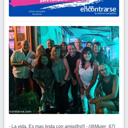
- La vida. Es mas linda con amig@s!!! -
(
@Mujer_67
)