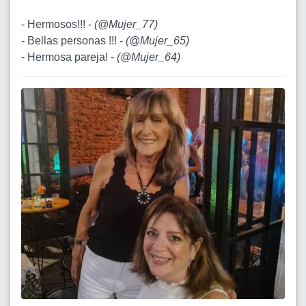
- Hermosos!!! -
(
@Mujer_77
)
- Bellas personas !!! -
(
@Mujer_65
)
- Hermosa pareja! -
(
@Mujer_64
)