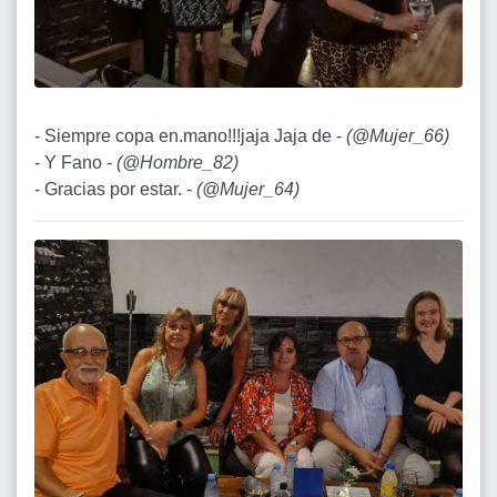
- Siempre copa en.mano!!!jaja Jaja de -
(
@Mujer_66
)
- Y Fano -
(
@Hombre_82
)
- Gracias por estar. -
(
@Mujer_64
)