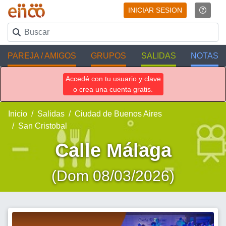
INICIAR SESION
PAREJA / AMIGOS
GRUPOS
SALIDAS
NOTAS
Accedé con tu usuario y clave
o crea una cuenta gratis.
Inicio
Salidas
Ciudad de Buenos Aires
San Cristobal
Calle Málaga
(Dom 08/03/2026)