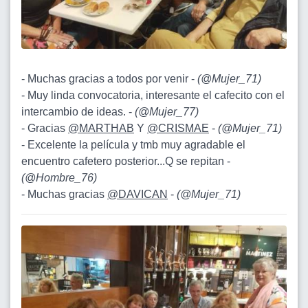
- Muchas gracias a todos por venir -
(
@Mujer_71
)
- Muy linda convocatoria, interesante el cafecito con el
intercambio de ideas. -
(
@Mujer_77
)
- Gracias
@MARTHAB
Y
@CRISMAE
-
(
@Mujer_71
)
- Excelente la película y tmb muy agradable el
encuentro cafetero posterior...Q se repitan -
(
@Hombre_76
)
- Muchas gracias
@DAVICAN
-
(
@Mujer_71
)