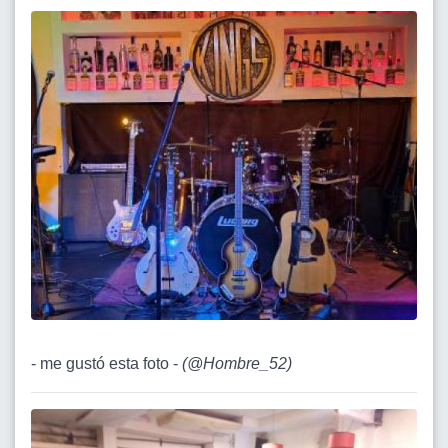
- me gustó esta foto -
(
@Hombre_52
)