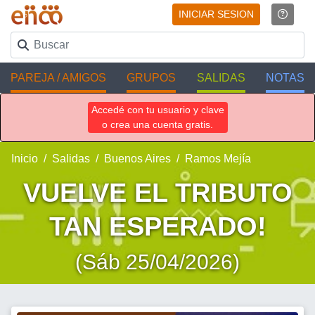
INICIAR SESION
PAREJA / AMIGOS
GRUPOS
SALIDAS
NOTAS
Accedé con tu usuario y clave
o crea una cuenta gratis.
Inicio
Salidas
Buenos Aires
Ramos Mejía
VUELVE EL TRIBUTO
TAN ESPERADO!
(Sáb 25/04/2026)