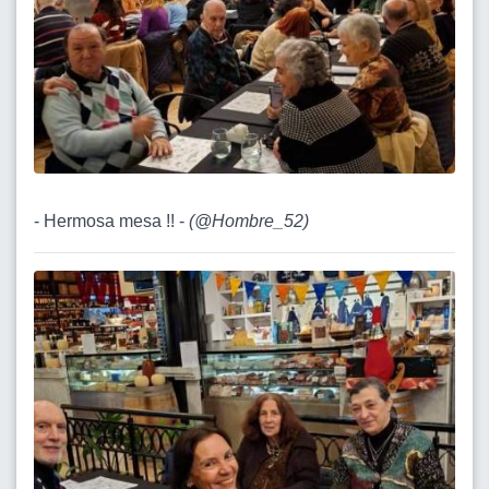
- Hermosa mesa !! -
(
@Hombre_52
)