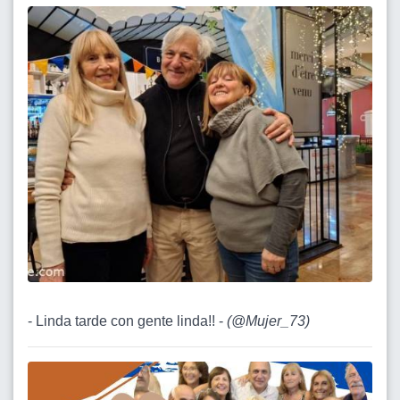
- Linda tarde con gente linda!! -
(
@Mujer_73
)