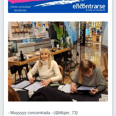
- Muyyyyy concentrada -
(
@Mujer_73
)