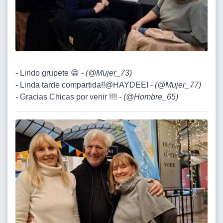
- Lindo grupete 😁 -
(
@Mujer_73
)
- Linda tarde compartida!!@HAYDEEI -
(
@Mujer_77
)
- Gracias Chicas por venir !!!! -
(
@Hombre_65
)