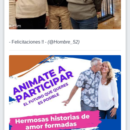
- Felicitaciones !! -
(
@Hombre_52
)