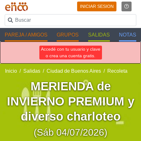
INICIAR SESION
PAREJA / AMIGOS
GRUPOS
SALIDAS
NOTAS
Accedé con tu usuario y clave
o crea una cuenta gratis.
Inicio
Salidas
Ciudad de Buenos Aires
Recoleta
MERIENDA de
INVIERNO PREMIUM y
diverso charloteo
(Sáb 04/07/2026)