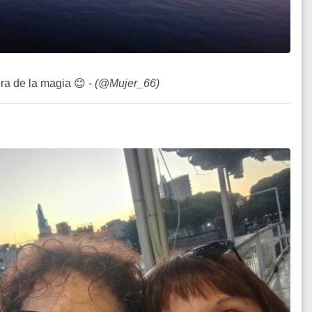
ora de la magia 😊 -
(
@Mujer_66
)