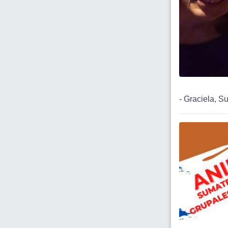
- Graciela, S