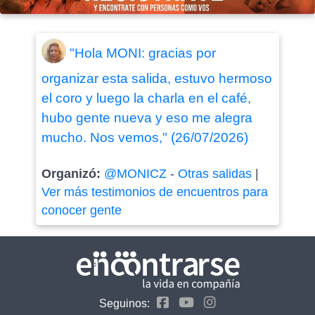
"Hola MONI: gracias por
organizar esta salida, estuvo hermoso
el coro y luego la charla en el café,
hubo gente nueva y eso me alegra
mucho. Nos vemos," (26/07/2026)
Organizó:
@MONICZ
-
Otras salidas
|
Ver más testimonios de encuentros para
conocer gente
Seguinos: