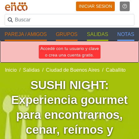
INICIAR SESION
PAREJA / AMIGOS
GRUPOS
SALIDAS
NOTAS
Accedé con tu usuario y clave
o crea una cuenta gratis.
Inicio
Salidas
Ciudad de Buenos Aires
Caballito
SUSHI NIGHT:
Experiencia gourmet
para encontrarnos,
cenar, reírnos y