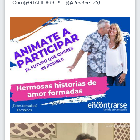
- Con
@GTALIE869...
!!! -
(
@Hombre_73
)