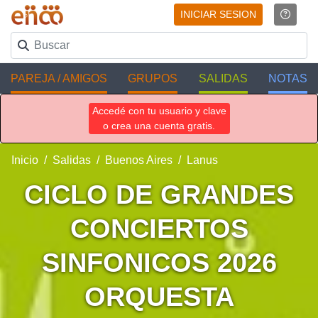
INICIAR SESION
PAREJA / AMIGOS
GRUPOS
SALIDAS
NOTAS
Accedé con tu usuario y clave
o crea una cuenta gratis.
Inicio
Salidas
Buenos Aires
Lanus
CICLO DE GRANDES
CONCIERTOS
SINFONICOS 2026
ORQUESTA