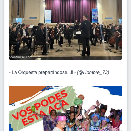
- La Orquesta preparándose...!! -
(
@Hombre_73
)