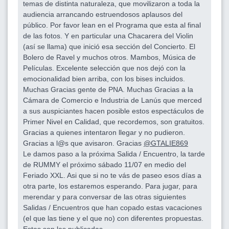
temas de distinta naturaleza, que movilizaron a toda la
audiencia arrancando estruendosos aplausos del
público. Por favor lean en el Programa que esta al final
de las fotos. Y en particular una Chacarera del Violin
(así se llama) que inició esa sección del Concierto. El
Bolero de Ravel y muchos otros. Mambos, Música de
Películas. Excelente selección que nos dejó con la
emocionalidad bien arriba, con los bises incluidos.
Muchas Gracias gente de PNA. Muchas Gracias a la
Cámara de Comercio e Industria de Lanús que merced
a sus auspiciantes hacen posible estos espectáculos de
Primer Nivel en Calidad, que recordemos, son gratuitos.
Gracias a quienes intentaron llegar y no pudieron.
Gracias a l@s que avisaron. Gracias
@GTALIE869
Le damos paso a la próxima Salida / Encuentro, la tarde
de RUMMY el próximo sábado 11/07 en medio del
Feriado XXL. Asi que si no te vás de paseo esos días a
otra parte, los estaremos esperando. Para jugar, para
merendar y para conversar de las otras siguientes
Salidas / Encuentros que han copado estas vacaciones
(el que las tiene y el que no) con diferentes propuestas.
Estas son las publicadas.