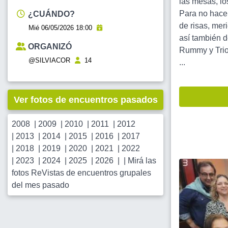
las mesas, lo
Para no hace
¿CUÁNDO?
de risas, mer
Mié 06/05/2026 18:00
así también d
ORGANIZÓ
Rummy y Triom
@SILVIACOR
14
...
Ver fotos de encuentros pasados
2008
|
2009
|
2010
|
2011
|
2012
|
2013
|
2014
|
2015
|
2016
|
2017
|
2018
|
2019
|
2020
|
2021
|
2022
|
2023
|
2024
|
2025
|
2026
| |
Mirá las
fotos ReVistas de encuentros grupales
del mes pasado