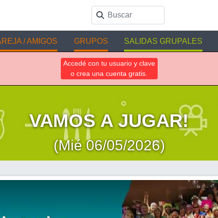
REJA / AMIGOS
GRUPOS
SALIDAS GRUPALES
Accedé con tu usuario y clave
o crea una cuenta gratis.
VAMOS A JUGAR!
(Mié 06/05/2026)