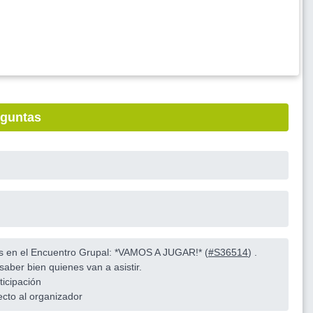
eguntas
es en el Encuentro Grupal: *VAMOS A JUGAR!* (
#S36514
) .
saber bien quienes van a asistir.
ticipación
ecto al organizador