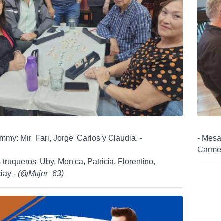
my: Mir_Fari, Jorge, Carlos y Claudia. -
- Mesa
Carmen
 truqueros: Uby, Monica, Patricia, Florentino,
ciay -
(
@Mujer_63
)