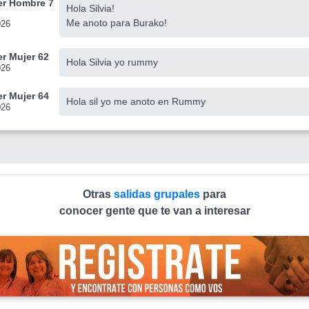
r Hombre 7
Hola Silvia!
Me anoto para Burako!
026
r Mujer 62
Hola Silvia yo rummy
026
r Mujer 64
Hola sil yo me anoto en Rummy
026
Otras
salidas grupales
para
conocer gente que te van a interesar