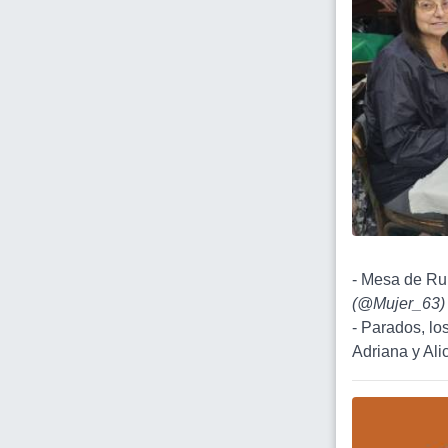
- Mesa de Rum
(
@Mujer_63
)
- Parados, los
Adriana y Ali