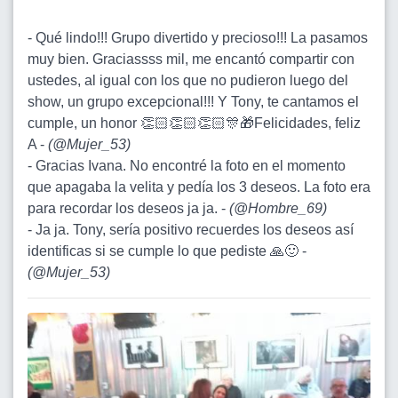
- Qué lindo!!! Grupo divertido y precioso!!! La pasamos
muy bien. Graciassss mil, me encantó compartir con
ustedes, al igual con los que no pudieron luego del
show, un grupo excepcional!!! Y Tony, te cantamos el
cumple, un honor 👏🏻👏🏻👏🏻🎊🎁Felicidades, feliz
A -
(
@Mujer_53
)
- Gracias Ivana. No encontré la foto en el momento
que apagaba la velita y pedía los 3 deseos. La foto era
para recordar los deseos ja ja. -
(
@Hombre_69
)
- Ja ja. Tony, sería positivo recuerdes los deseos así
identificas si se cumple lo que pediste 🙏🙂 -
(
@Mujer_53
)