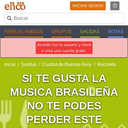
INICIAR SESION
PAREJA / AMIGOS
GRUPOS
SALIDAS
NOTAS
Accedé con tu usuario y clave
o crea una cuenta gratis.
Inicio
Salidas
Ciudad de Buenos Aires
Recoleta
SI TE GUSTA LA
MUSICA BRASILEÑA
NO TE PODES
PERDER ESTE