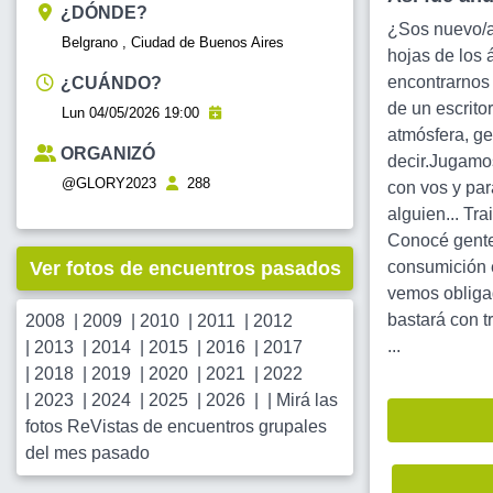
¿DÓNDE?
¿Sos nuevo/a
Belgrano , Ciudad de Buenos Aires
hojas de los 
encontrarnos 
¿CUÁNDO?
de un escrito
Lun 04/05/2026 19:00
atmósfera, ge
ORGANIZÓ
decir.Jugamo
@GLORY2023
288
con vos y para
alguien... Tr
Conocé gente 
Ver fotos de encuentros pasados
consumición e
vemos obligad
bastará con t
2008
|
2009
|
2010
|
2011
|
2012
...
|
2013
|
2014
|
2015
|
2016
|
2017
|
2018
|
2019
|
2020
|
2021
|
2022
|
2023
|
2024
|
2025
|
2026
| |
Mirá las
fotos ReVistas de encuentros grupales
del mes pasado