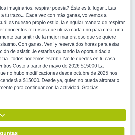
os imaginarios, respirar poesía? Éste es tu lugar... Las
en a tu trazo... Cada vez con más ganas, volvemos a
cuál es nuestro propio estilo, la singular manera de respirar
 reconocer los recursos que utiliza cada uno para crear una
emente transmitir de la mejor manera eso que se quiere
siasmo. Con ganas. Vení y reservá dos horas para estar
ión de asistir...le estarías quitando la oportunidad a
ncia...todos podemos escribir. No te quedes en tu casa
entros Costo a partir de mayo de 2026 $15000 La
o que no hubo modificaciones desde octubre de 2025 nos
ascenderá a $15000. Desde ya, quien no pueda afrontarlo
ento para continuar con la actividad. Gracias.
eguntas