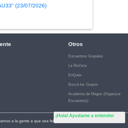
LAU33" (23/07/2026)
ente
Otros
Encuentros Grupales
La ReVista
EnQués
Buscá los Grupos
Academia de Magos (Organizar
Encuentros)
¡Hola! Ayudame a entender
vamos a la gente a que sea feliz."