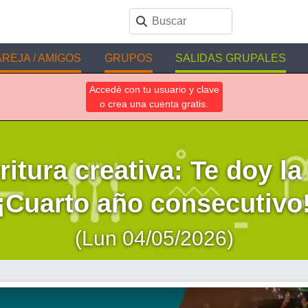
REJA / AMIGOS
GRUPOS
SALIDAS GRUPALES
Accedé con tu usuario y clave
o crea una cuenta gratis.
ritura creativa: Te doy la
¡Cuarto año consecutivo
(Lun 04/05/2026)