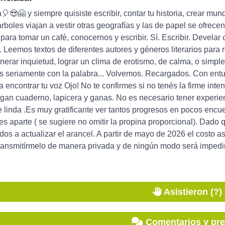
😍🤗 y siempre quisiste escribir, contar tu historia, crear mund
árboles viajan a vestir otras geografías y las de papel se ofrec
para tomar un café, conocernos y escribir. Sí. Escribir. Develar 
r. Leemos textos de diferentes autores y géneros literarios para
nerar inquietud, lograr un clima de erotismo, de calma, o simpl
s seriamente con la palabra... Volvemos. Recargados. Con entu
 encontrar tu voz Ojo! No te confirmes si no tenés la firme intenc
aigan cuaderno, lapicera y ganas. No es necesario tener experie
linda .Es muy gratificante ver tantos progresos en pocos encu
s aparte ( se sugiere no omitir la propina proporcional). Dad
os a actualizar el arancel. A partir de mayo de 2026 el costo 
ransmitírmelo de manera privada y de ningún modo será impedim
Asistieron (?)
Comentarios y pr