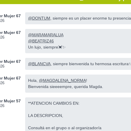
r Mujer 67
@DONTUM
, siempre es un placer enorme tu presencia
026
r Mujer 67
@MARAMARALUA
026
@BEATRIZ46
Un lujo, siempre💓✨
r Mujer 67
@BLANCVA
, siempre bienvenida tu hermosa escritura
026
r Mujer 67
Hola,
@MAGDALENA_NORMA
!
026
Bienvenida sieeeempre, querida Magda.
r Mujer 57
**ATENCION CAMBIOS EN:
026
LA DESCRIPCION,
Consultá en el grupo o al organizador/a