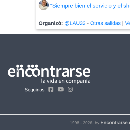
"Siempre bien el servicio y el 
Organizó:
@LAU33
-
Otras salidas
|
V
Seguinos:
Encontrarse
1998 - 2026- by