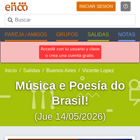
INICIAR SESION
PAREJA / AMIGOS
GRUPOS
SALIDAS
NOTAS
Accedé con tu usuario y clave
o crea una cuenta gratis.
Inicio
Salidas
Buenos Aires
Vicente Lopez
Música e Poesía do
Brasil!
(Jue 14/05/2026)