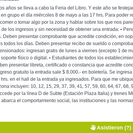
s años se lleva a cabo la Feria del Libro. Y este año se festeja
n grupo el día miércoles 8 de mayo a las 17 hrs. Para poder r
comer o tomar algo por la zona y hablar sobre los que nos pare
 de los ingresos y sin necesidad de obtener una entrada: • Pe
s. Deben presentar comprobante que acredite condición, en soport
is todos los días. Deben presentar recibo de sueldo o comprobant
ensionados: ingresan gratis de lunes a viernes (excepto 1 de 
 soporte físico o digital. • Estudiantes de todos los establecimie
en presentar libreta, certificado o constancia que acredite condi
ingreso gratuito la entrada sale $ 8.000.- en boletería. Se ingre
5 hrs. en el hall de la entrada ya ingresados. Para que me ubique
ona incluyen: 10, 12, 15, 29, 37, 39, 41, 57, 59, 60, 64, 67, 68,
cede por la línea D de Subte (Estación Plaza Italia) y trenes M
abarca el comportamiento social, las instituciones y las norm
Asistieron (?)