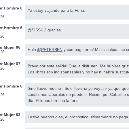
r Hombre 6
Ya estoy viajando para la Feria.
026
r Hombre 6
@SISSI12
gracias.
026
r Mujer 66
Hola
@PETERSEN
y compagineros! Mil disculpas, se co
026
r Mujer 67
Bravo por esta salida! Que la disfruten. Me hubiera g
026
Los libros son indispensables y no hay ni habrá sustitut
r Hombre 6
Sino llueve mucho . Solo llovizna yo voy a ir ya que qu
cuestiones laborales no puedo ir. Recién por Caballito s
026
día. El lunes termina la feria.
r Mujer 63
Leslye buenos dias, el pronostico ultimamente no pega
026