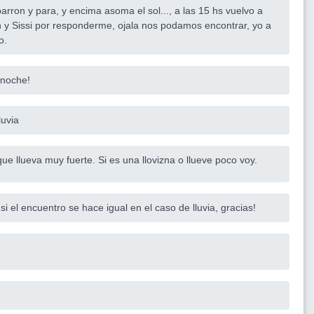
arron y para, y encima asoma el sol..., a las 15 hs vuelvo a
n y Sissi por responderme, ojala nos podamos encontrar, yo a
o.
-noche!
luvia
que llueva muy fuerte. Si es una llovizna o llueve poco voy.
 el encuentro se hace igual en el caso de lluvia, gracias!