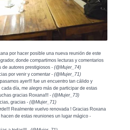
xana por hacer posible una nueva reunión de este
egrador, donde compartimos lecturas y comentarios
 de autores prestigiosos -
(
@Mujer_74
)
ias por venir y comentar -
(
@Mujer_71
)
 pasamos ayer!!! fue un encuentro tan cálido y
cada día, me alegro más de participar de estas
uchas gracias Roxana!!! -
(
@Mujer_73
)
cias, gracias -
(
@Mujer_71
)
arde!!! Realmente vuelvo renovada ! Gracias Roxana
 hacen de estas reuniones un lugar mágico -
ias a todas!!! -
(
@Mujer_71
)