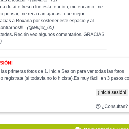
a de aire fresco fue esta reunion, me encanto, me
izo pensar, me rei a carcajadas...que mejor
acias a Roxana por sostener este espacio y al
ontrarnos!!! -
(
@Mujer_65
)
ustedes. Recién veo algunos comentarios. GRACIAS
1
)
ESIÓN!
as primeras fotos de 1. Inicia Sesion para ver todas las fotos
 o registrate (si todavía no lo hiciste).Es muy fácil, en 3 paso
¡Iniciá sesión!
¿Consultas?