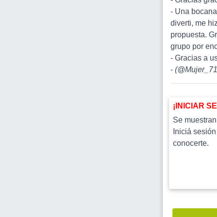
- Una bocanad
diverti, me h
propuesta. Gr
grupo por enc
- Gracias a 
-
(
@Mujer_7
¡INICIAR S
Se muestran l
Iniciá sesión
conocerte.