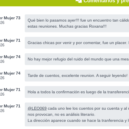
Comentarios y pr
r Mujer 73
Qué bien lo pasamos ayer!!! fue un encuentro tan cáli
026
estas reuniones. Muchas gracias Roxana!!!
r Mujer 71
Gracias chicas por venir y por comentar, fue un placer.
026
r Mujer 74
No hay mejor refugio del ruido del mundo que una mes
026
r Mujer 74
Tarde de cuentos, excelente reunion. A seguir leyendo!
026
r Mujer 71
Hola a todos la confirmación es luego de la transferenci
026
r Mujer 71
@LEO069
cada uno lee los cuentos por su cuenta y a
026
nos provocan, no es análisis literario.
La dirección aparece cuando se hace la tranferencia y