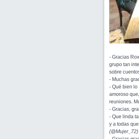
- Gracias Ro
grupo tan int
sobre cuentos
- Muchas grac
- Qué bien lo
amoroso que, 
reuniones. M
- Gracias, gra
- Que linda t
y a todas que
(
@Mujer_72
)
- Gracias grac