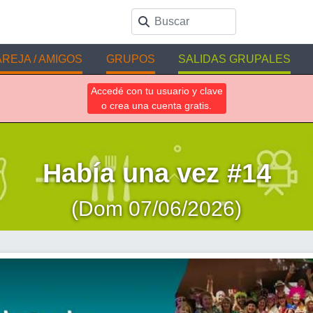
REJA / AMIGOS
GRUPOS
SALIDAS GRUPALES
Accedé con tu usuario y clave
o crea una cuenta gratis.
Había una vez #14
(Dom 07/06/2026)