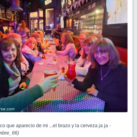
ico que aparecio de mi ...el brazo y la cerveza ja ja -
bre_66
)