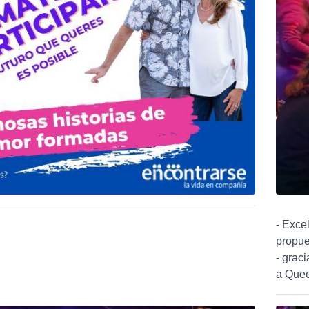
- Exce
propue
- grac
a Queen