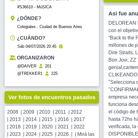
#S36610 - MúSICA
Asi fue an
¿DÓNDE?
DELOREAN MUS
Colegiales , Ciudad de Buenos Aires
con el objeti
“Back to the 
¿CUÁNDO?
millones de p
Sáb 04/07/2026 20:45
Dire Straits,
ORGANIZARON
Bon Jovi, ZZ
@DAIVER
201
genial,cante
@TREKKER1
225
CLIKEANDO ACA
"Selecciona c
"CONFIRMAR R
Ver fotos de encuentros pasados
empresa neces
funciona desd
el código de
2008
|
2009
|
2010
|
2011
|
2012
hasta 72hs há
|
2013
|
2014
|
2015
|
2016
|
2017
verificada, 
|
2018
|
2019
|
2020
|
2021
|
2022
DISPONIBLE
|
2023
|
2024
|
2025
|
2026
| |
Mirá las