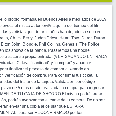
lo propio, formada en Buenos Aires a mediados de 2019
 evoca al mítico automóvil/máquina del tiempo del ­film
andas y artistas que durante años han dejado su sello en
lin, Chuck Berry, Judas Priest, Heart, Toto, Duran Duran,
Elton John, Blondie, Phil Collins, Genesis, The Police,
s en los shows de la banda. Pasaremos una noche
e debera sacar su propia entrada, (VER SACANDO ENTRADA
ntradas. Clikear "cantidad" y "comprar" y aparece
 para finalizar el proceso de compra clikeando en
ificación de compra. Para confirmar tus ticket, la
d del titular de la tarjeta. Validación por código
n plazo de 5 días desde realizada la compra para ingresar
l RESUMEN DE TU CAJA DE AHORRO El mismo podrá tardar
ción, podrás avanzar con el canje de tu compra. De no ser
beran enviar una copia al celular que ESTARA
ENTALl para ser RECONFIRMADO por los