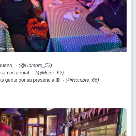
bueno ! -
(
@Hombre_52
)
asamos genial ! -
(
@Mujer_62
)
as gente por su presencia!!!!!! -
(
@Hombre_66
)