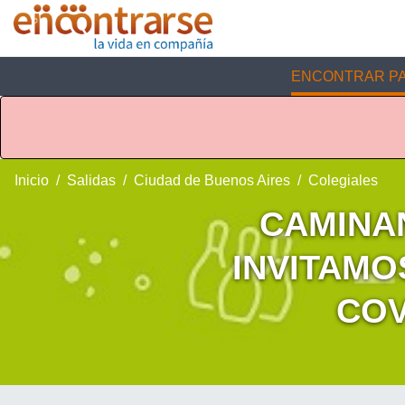
ENCONTRAR PA
Inicio
Salidas
Ciudad de Buenos Aires
Colegiales
CAMINA
INVITAMO
COV