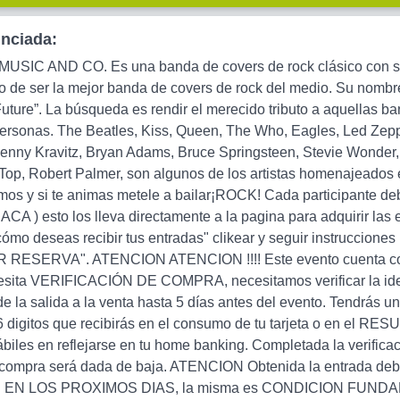
unciada:
IC AND CO. Es una banda de covers de rock clásico con sel
vo de ser la mejor banda de covers de rock del medio. Su nombre
Future”. La búsqueda es rendir el merecido tributo a aquellas b
ersonas. The Beatles, Kiss, Queen, The Who, Eagles, Led Zeppe
 Lenny Kravitz, Bryan Adams, Bruce Springsteen, Stevie Wonder, 
 Top, Robert Palmer, son algunos de los artistas homenajeado
rmos y si te animas metele a bailar¡ROCK! Cada participant
 ) esto los lleva directamente a la pagina para adquirir las e
ómo deseas recibir tus entradas" clikear y seguir instrucciones
ESERVA". ATENCION ATENCION !!!! Este evento cuenta con ver
ita VERIFICACIÓN DE COMPRA, necesitamos verificar la identida
e la salida a la venta hasta 5 días antes del evento. Tendrás u
 6 digitos que recibirás en el consumo de tu tarjeta o en e
biles en reflejarse en tu home banking. Completada la verifica
la compra será dada de baja. ATENCION Obtenida la entrada de
 EN LOS PROXIMOS DIAS, la misma es CONDICION FUNDAM