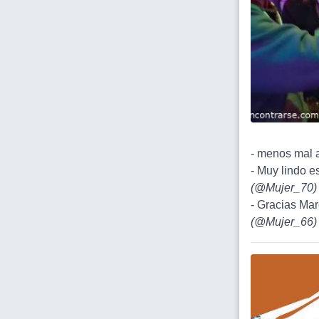
- menos mal a
- Muy lindo e
(
@Mujer_70
)
- Gracias Marc
(
@Mujer_66
)