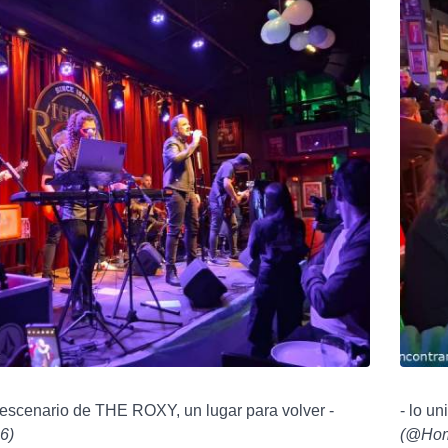
 escenario de THE ROXY, un lugar para volver -
- lo un
6
)
(
@Hom