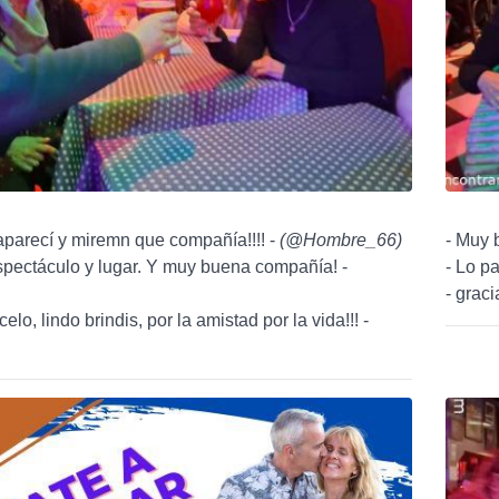
parecí y miremn que compañía!!!! -
(
@Hombre_66
)
- Muy 
spectáculo y lugar. Y muy buena compañía! -
- Lo p
- graci
elo, lindo brindis, por la amistad por la vida!!! -