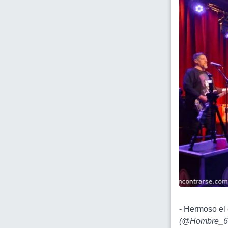
- Hermoso el
(
@Hombre_6