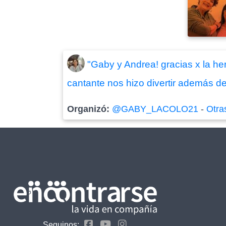
"Gaby y Andrea! gracias x la he
cantante nos hizo divertir además de 
Organizó:
@GABY_LACOLO21
-
Otra
Seguinos: