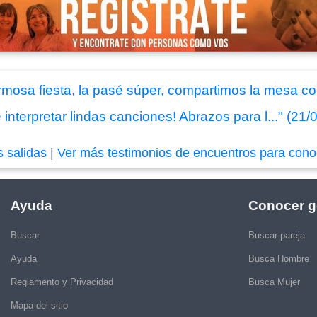
rmosa fiesta, la pasé súper, compartimos la mesa co
interpretar lindas canciones! Abrazos para l..." (21/
s salidas
|
Ver más testimonios de encuentros para cono
Ayuda
Conocer g
Buscar
Buscar pareja
Ayuda
Busca Hombre
Reglamento y Privacidad
Busca Mujer
Mapa del sitio