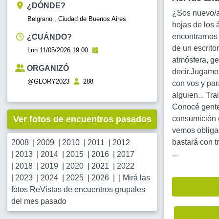
¿DÓNDE?
¿Sos nuevo/a
Belgrano , Ciudad de Buenos Aires
hojas de los 
encontrarnos 
¿CUÁNDO?
de un escrito
Lun 11/05/2026 19:00
atmósfera, ge
ORGANIZÓ
decir.Jugamo
@GLORY2023
288
con vos y para
alguien... Tr
Conocé gente 
Ver fotos de encuentros pasados
consumición e
vemos obligad
bastará con t
2008
|
2009
|
2010
|
2011
|
2012
...
|
2013
|
2014
|
2015
|
2016
|
2017
|
2018
|
2019
|
2020
|
2021
|
2022
|
2023
|
2024
|
2025
|
2026
| |
Mirá las
fotos ReVistas de encuentros grupales
del mes pasado