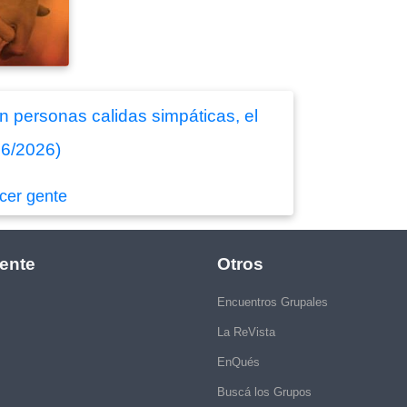
n personas calidas simpáticas, el
06/2026)
cer gente
ente
Otros
Encuentros Grupales
La ReVista
EnQués
Buscá los Grupos