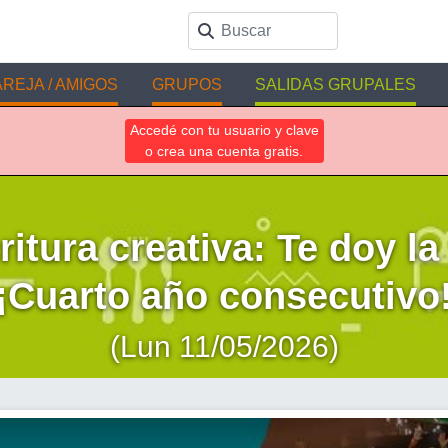
REJA / AMIGOS
GRUPOS
SALIDAS GRUPALES
Accedé con tu usuario y clave
o crea una cuenta gratis.
ritura creativa: Te doy la
¡Cuarto año consecutivo
(Lun 11/05/2026)