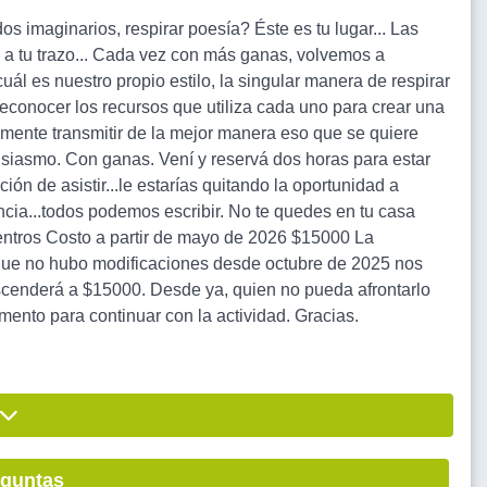
os imaginarios, respirar poesía? Éste es tu lugar... Las
en a tu trazo... Cada vez con más ganas, volvemos a
cuál es nuestro propio estilo, la singular manera de respirar
 reconocer los recursos que utiliza cada uno para crear una
emente transmitir de la mejor manera eso que se quiere
siasmo. Con ganas. Vení y reservá dos horas para estar
ión de asistir...le estarías quitando la oportunidad a
ncia...todos podemos escribir. No te quedes en tu casa
entros Costo a partir de mayo de 2026 $15000 La
o que no hubo modificaciones desde octubre de 2025 nos
ascenderá a $15000. Desde ya, quien no pueda afrontarlo
ento para continuar con la actividad. Gracias.
eguntas