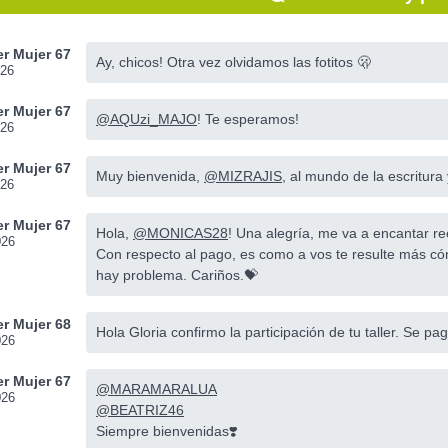
r Mujer 67
Ay, chicos! Otra vez olvidamos las fotitos 🫢
026
r Mujer 67
@AQUzi_MAJO
! Te esperamos!
026
r Mujer 67
Muy bienvenida,
@MIZRAJIS
, al mundo de la escritura
026
r Mujer 67
Hola,
@MONICAS28
! Una alegría, me va a encantar re
026
Con respecto al pago, es como a vos te resulte más c
hay problema. Cariños.💝
r Mujer 68
Hola Gloria confirmo la participación de tu taller. Se p
026
r Mujer 67
@MARAMARALUA
026
@BEATRIZ46
Siempre bienvenidas❣️