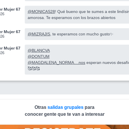
r Mujer 67
@MONICAS28
! Qué bueno que te sumes a este lindís
026
amorosa. Te esperamos con los brazos abiertos
r Mujer 67
@MIZRAJIS
, te esperamos con mucho gusto✨
026
r Mujer 67
@BLANCVA
026
@DONTUM
@MAGDALENA_NORMA....nos
esperan nuevos desafío
🥰🥰🥰
Otras
salidas grupales
para
conocer gente que te van a interesar