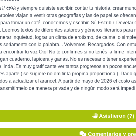
😍🤗 y siempre quisiste escribir, contar tu historia, crear mund
árboles viajan a vestir otras geografías y las de papel se ofrec
para tomar un café, conocernos y escribir. Sí. Escribir. Develar 
r. Leemos textos de diferentes autores y géneros literarios para
nerar inquietud, lograr un clima de erotismo, de calma, o simpl
s seriamente con la palabra... Volvemos. Recargados. Con entu
 encontrar tu voz Ojo! No te confirmes si no tenés la firme intenc
aigan cuaderno, lapicera y ganas. No es necesario tener experie
linda .Es muy gratificante ver tantos progresos en pocos encu
s aparte ( se sugiere no omitir la propina proporcional). Dad
os a actualizar el arancel. A partir de mayo de 2026 el costo 
ransmitírmelo de manera privada y de ningún modo será impedim
Asistieron (?)
Comentarios y pr