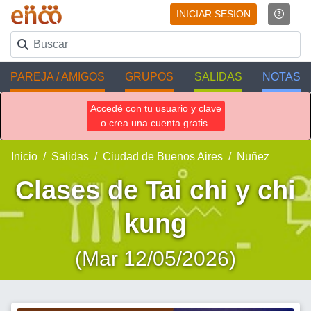
INICIAR SESION
PAREJA / AMIGOS
GRUPOS
SALIDAS
NOTAS
Accedé con tu usuario y clave
o crea una cuenta gratis.
Inicio
Salidas
Ciudad de Buenos Aires
Nuñez
Clases de Tai chi y chi
kung
(Mar 12/05/2026)