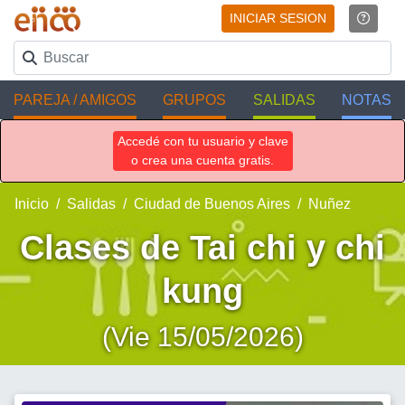
INICIAR SESION
PAREJA / AMIGOS
GRUPOS
SALIDAS
NOTAS
Accedé con tu usuario y clave
o crea una cuenta gratis.
Inicio
Salidas
Ciudad de Buenos Aires
Nuñez
Clases de Tai chi y chi
kung
(Vie 15/05/2026)