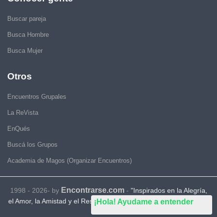
Buscar pareja
Busca Hombre
Busca Mujer
Otros
Encuentros Grupales
La ReVista
EnQués
Buscá los Grupos
Academia de Magos (Organizar Encuentros)
Encontrarse.com
1998 - 2026- by
-
"Inspirados en la Alegría,
el Amor, la Amistad y el Respeto, motivamos a la gente a que sea
¡Hola! Ayudame a entender
feliz."