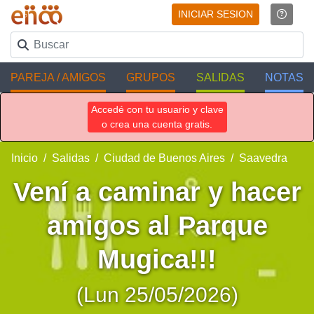
INICIAR SESION
PAREJA / AMIGOS
GRUPOS
SALIDAS
NOTAS
Accedé con tu usuario y clave
o crea una cuenta gratis.
Inicio
Salidas
Ciudad de Buenos Aires
Saavedra
Vení a caminar y hacer
amigos al Parque
Mugica!!!
(Lun 25/05/2026)