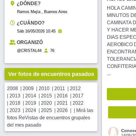
¿DÓNDE?
HOLA CAMIN
Ramos Mejía , Buenos Aires
MINUTOS DE
CAMINATA D
¿CUÁNDO?
Y HACER M
Sáb 16/05/2026 10:45
DIAS ESPEC
ORGANIZÓ
AEROBICO D
@CRISTAL44
76
ENCONTRAMO
TOLERANCIA
CONFITERIA 
Ver fotos de encuentros pasados
...
2008
|
2009
|
2010
|
2011
|
2012
|
2013
|
2014
|
2015
|
2016
|
2017
|
2018
|
2019
|
2020
|
2021
|
2022
|
2023
|
2024
|
2025
|
2026
| |
Mirá las
fotos ReVistas de encuentros grupales
del mes pasado
Conoce
14/05/2