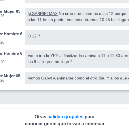
r Mujer 65
@GABRIELMAX
No creo que estemos a las 12 porque e
026
a las 11 hs en punto, nos encontramos 10.45 hs, llega
r Hombre 6
O 12 ?
026
r Hombre 6
Van a ir a la YPF al finalizar la caminata 11 o 11.30 a
las 9 si llego o no llego ?
026
r Mujer 65
Vamos Gaby! A animarse como el otro día. Y a los que
026
Otras
salidas grupales
para
conocer gente que te van a interesar