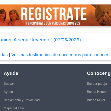
union. A seguir leyendo!" (07/06/2026)
idas
|
Ver más testimonios de encuentros para conocer 
Ayuda
Conocer g
Buscar
Buscar pareja
Ayuda
Busca Hombre
Reglamento y Privacidad
Busca Mujer
Mapa del sitio