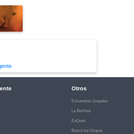
gente
ente
Otros
Encuentros Grupales
La ReVista
EnQués
Buscá los Grupos