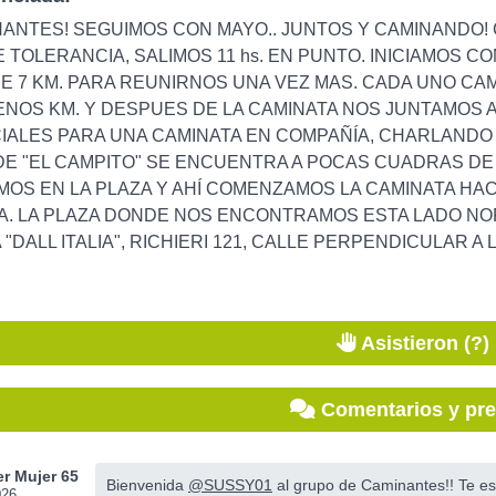
ANTES! SEGUIMOS CON MAYO.. JUNTOS Y CAMINANDO! C
 TOLERANCIA, SALIMOS 11 hs. EN PUNTO. INICIAMOS C
E 7 KM. PARA REUNIRNOS UNA VEZ MAS. CADA UNO CAM
ENOS KM. Y DESPUES DE LA CAMINATA NOS JUNTAMOS 
IALES PARA UNA CAMINATA EN COMPAÑÍA, CHARLANDO Y
E "EL CAMPITO" SE ENCUENTRA A POCAS CUADRAS DE 
S EN LA PLAZA Y AHÍ COMENZAMOS LA CAMINATA HACI
. LA PLAZA DONDE NOS ENCONTRAMOS ESTA LADO NORT
"DALL ITALIA", RICHIERI 121, CALLE PERPENDICULAR A L
Asistieron (?)
Comentarios y pr
r Mujer 65
Bienvenida
@SUSSY01
al grupo de Caminantes!! Te e
026