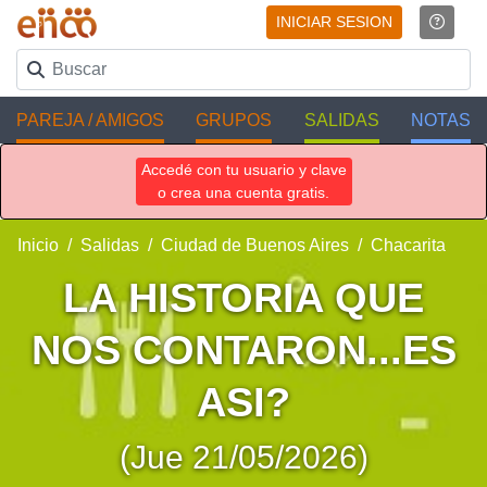
INICIAR SESION
PAREJA / AMIGOS
GRUPOS
SALIDAS
NOTAS
Accedé con tu usuario y clave
o crea una cuenta gratis.
Inicio
Salidas
Ciudad de Buenos Aires
Chacarita
LA HISTORIA QUE
NOS CONTARON...ES
ASI?
(Jue 21/05/2026)