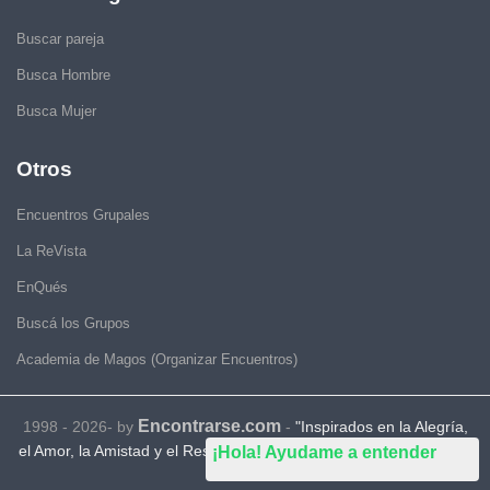
Buscar pareja
Busca Hombre
Busca Mujer
Otros
Encuentros Grupales
La ReVista
EnQués
Buscá los Grupos
Academia de Magos (Organizar Encuentros)
Encontrarse.com
1998 - 2026- by
-
"Inspirados en la Alegría,
el Amor, la Amistad y el Respeto, motivamos a la gente a que sea
¡Hola! Ayudame a entender
feliz."