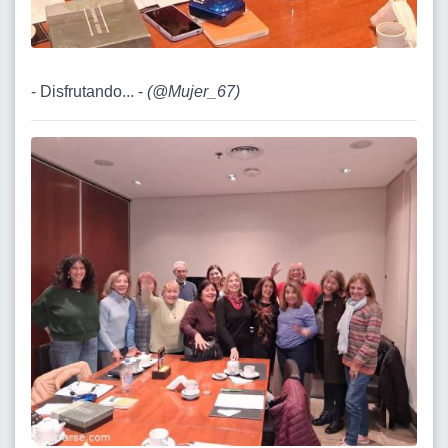
- Disfrutando... -
(
@Mujer_67
)