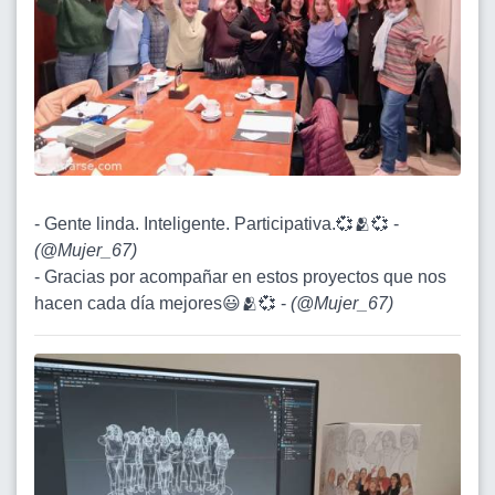
- Gente linda. Inteligente. Participativa.💞🫂💞 -
(
@Mujer_67
)
- Gracias por acompañar en estos proyectos que nos
hacen cada día mejores😃🫂💞 -
(
@Mujer_67
)