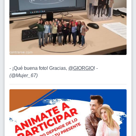
- ¡Qué buena foto! Gracias,
@GIORGIO
! -
(
@Mujer_67
)