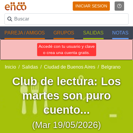
INICIAR SESION
PAREJA / AMIGOS
GRUPOS
SALIDAS
NOTAS
Accedé con tu usuario y clave
o crea una cuenta gratis.
Inicio
Salidas
Ciudad de Buenos Aires
Belgrano
Club de lectura: Los
martes son puro
cuento...
(Mar 19/05/2026)