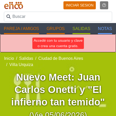
INICIAR SESION
PAREJA / AMIGOS
GRUPOS
SALIDAS
NOTAS
Accedé con tu usuario y clave
o crea una cuenta gratis.
Inicio
Salidas
Ciudad de Buenos Aires
Villa Urquiza
Nuevo Meet: Juan
Carlos Onetti y "El
infierno tan temido"
(Vie 05/06/2026)