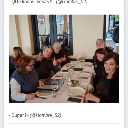
- QUe lindas mesas !! -
(
@Hombre_52
)
- Super ! -
(
@Hombre_52
)