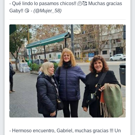
- Qué lindo lo pasamos chicos!! 🫠🥰 Muchas gracias
Gaby!! 😘 -
(
@Mujer_58
)
- Hermoso encuentro, Gabriel, muchas gracias !!! Un