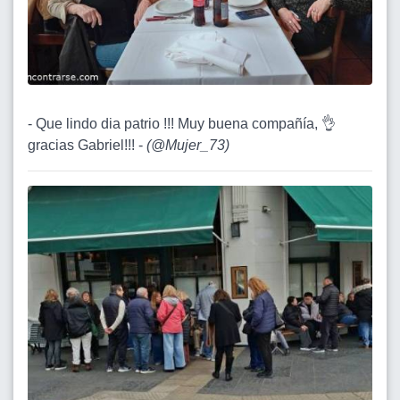
- Que lindo dia patrio !!! Muy buena compañía, 👌
gracias Gabriel!!! -
(
@Mujer_73
)