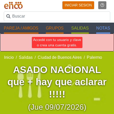
INICIAR SESION
PAREJA / AMIGOS
GRUPOS
SALIDAS
NOTAS
Accedé con tu usuario y clave
o crea una cuenta gratis.
Inicio
Salidas
Ciudad de Buenos Aires
Palermo
ASADO NACIONAL
que + hay que aclarar
!!!!!
(Jue 09/07/2026)