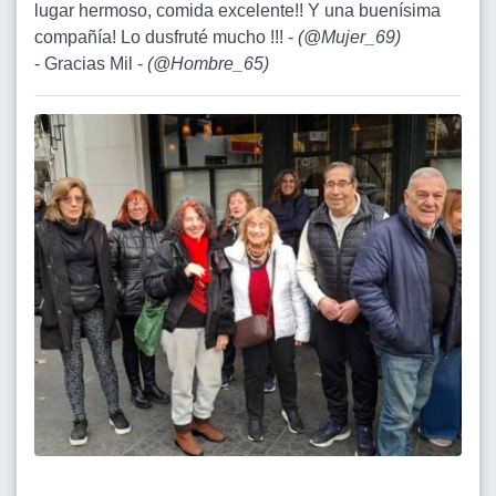
lugar hermoso, comida excelente!! Y una buenísima
compañía! Lo dusfruté mucho !!! -
(
@Mujer_69
)
- Gracias Mil -
(
@Hombre_65
)