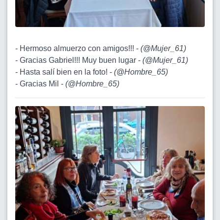
- Hermoso almuerzo con amigos!!! -
(
@Mujer_61
)
- Gracias Gabriel!!! Muy buen lugar -
(
@Mujer_61
)
- Hasta salí bien en la foto! -
(
@Hombre_65
)
- Gracias Mil -
(
@Hombre_65
)