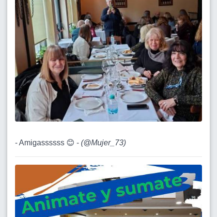
- Amigassssss 😊 -
(
@Mujer_73
)