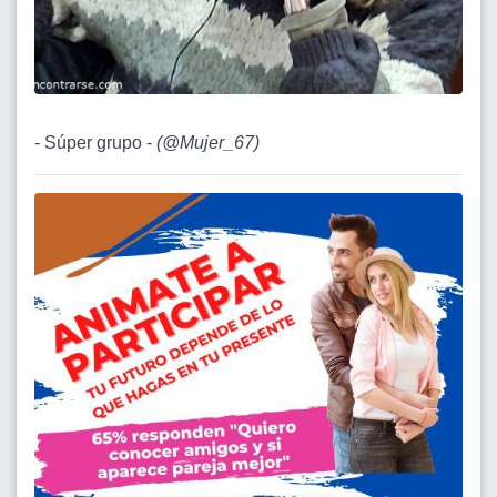
- Súper grupo -
(
@Mujer_67
)