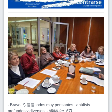
- Bravo! 💪👏👏 todos muy pensantes...análisis
profundos y diversos. -
(
@Mujer_67
)