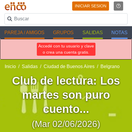
INICIAR SESION
PAREJA / AMIGOS
GRUPOS
SALIDAS
NOTAS
Accedé con tu usuario y clave
o crea una cuenta gratis.
Inicio
Salidas
Ciudad de Buenos Aires
Belgrano
Club de lectura: Los
martes son puro
cuento...
(Mar 02/06/2026)