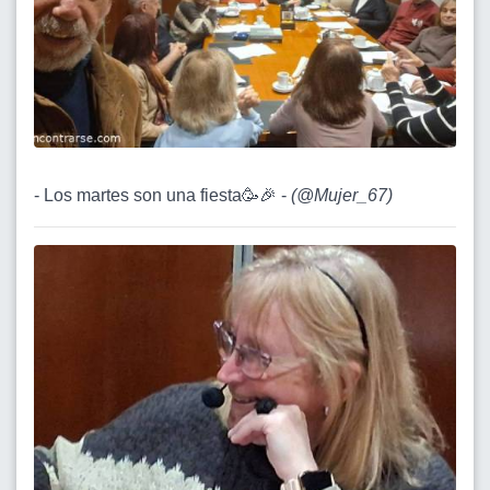
- Los martes son una fiesta🥳🎉 -
(
@Mujer_67
)