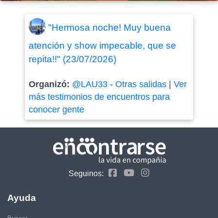
"Hermosa noche! Muy buena
atención y show impecable, que se
repita!!" (23/07/2026)
Organizó:
@LAU33
-
Otras salidas
|
Ver
más testimonios de encuentros para
conocer gente
Seguinos:
Ayuda