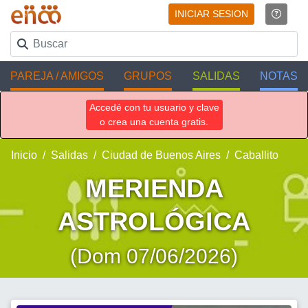
INICIAR SESION
PAREJA / AMIGOS
GRUPOS
SALIDAS
NOTAS
Accedé con tu usuario y clave
o crea una cuenta gratis.
Inicio
Salidas
Ciudad de Buenos Aires
Caballito
MERIENDA
ASTROLÓGICA
(Dom 07/06/2026)