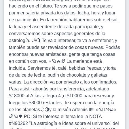
haciendo en el futuro. Te voy a pedir que me pases
por mensajería privada tus datos: fecha, hora y lugar
de nacimiento. En la reunión hablaremos sobre el sol,
la luna y el ascendente de cada participante, y
conversaremos sobre aspectos generales de la
astrología. 🌙🌖 Te va a interesar, te va a entretener, y
también puede ser revelador de cosas nuevas. Podrás
encontrar nuevas amistades, gente que tenga cosas
en común con vos. ⭐🪐🔥🌈 La merienda está
incluida. Serviremos té, café, bebidas frescas, y torta
de dulce de leche, budín de chocolate y galletas
varias. La dirección va por privado a los confirmados.
Para asistir abonás por transferencia, adelantado
$18000 al Alias: allegra.4 ,o $10000 para reservar y
luego los $8000 restantes. Te espero con la energía
de los planetas🌙🌖y la misión Artemis II!!! ⭐🪐 💌☯️⭐
🌈🪐🌳 PD: Si te interesa el tema lee la NOTA
#N90262 "La astrología e ideas sobre el universo" del