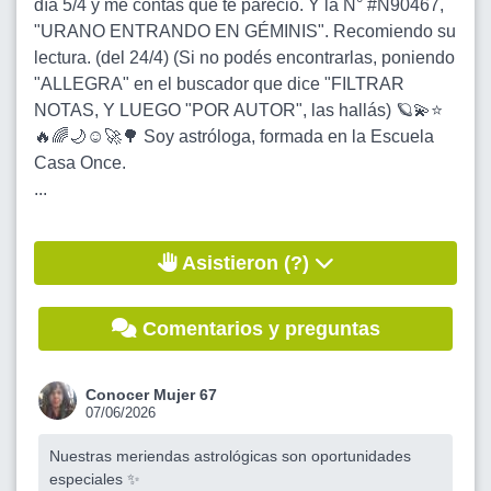
día 5/4 y me contás qué te pareció. Y la N° #N90467,
"URANO ENTRANDO EN GÉMINIS". Recomiendo su
lectura. (del 24/4) (Si no podés encontrarlas, poniendo
"ALLEGRA" en el buscador que dice "FILTRAR
NOTAS, Y LUEGO "POR AUTOR", las hallás) 🪐💫⭐️
🔥🌈🌙☺️🚀🌳 Soy astróloga, formada en la Escuela
Casa Once.
...
Asistieron (?)
Comentarios y preguntas
Conocer Mujer 67
07/06/2026
Nuestras meriendas astrológicas son oportunidades
especiales ✨