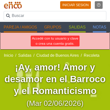
INICIAR SESION
PAREJA / AMIGOS
GRUPOS
SALIDAS
NOTAS
Accedé con tu usuario y clave
o crea una cuenta gratis.
Inicio
Salidas
Ciudad de Buenos Aires
Recoleta
¡Ay, amor! Amor y
desamor en el Barroco
y el Romanticismo
(Mar 02/06/2026)