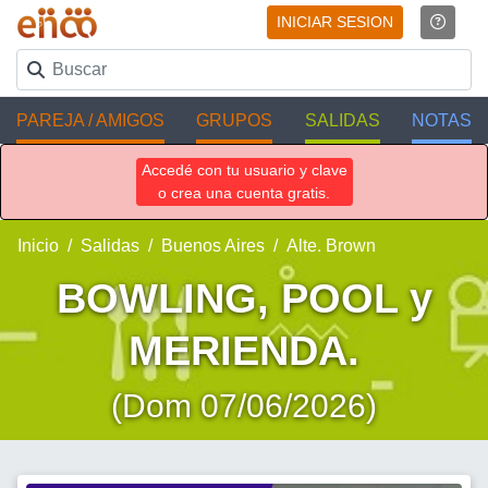
INICIAR SESION
PAREJA / AMIGOS
GRUPOS
SALIDAS
NOTAS
Accedé con tu usuario y clave
o crea una cuenta gratis.
Inicio
Salidas
Buenos Aires
Alte. Brown
BOWLING, POOL y
MERIENDA.
(Dom 07/06/2026)