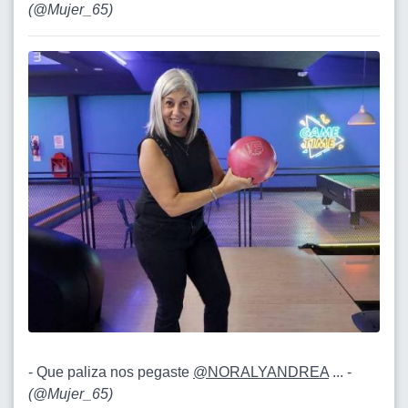
(
@Mujer_65
)
- Que paliza nos pegaste
@NORALYANDREA
... -
(
@Mujer_65
)