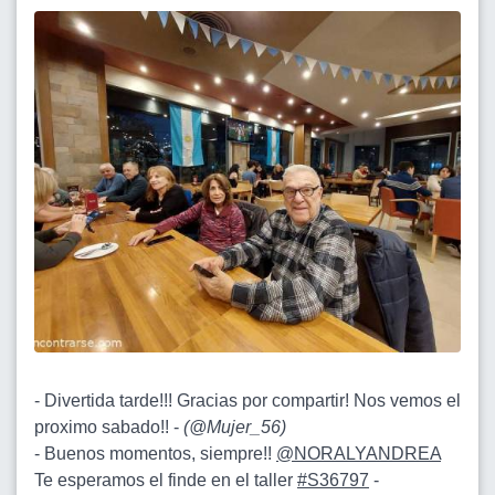
- Divertida tarde!!! Gracias por compartir! Nos vemos el
proximo sabado!! -
(
@Mujer_56
)
- Buenos momentos, siempre!!
@NORALYANDREA
Te esperamos el finde en el taller
#S36797
-