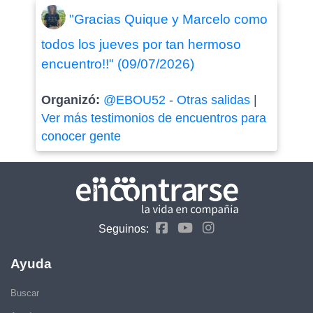
"Gracias Quique y Marcelo como
todos los jueves por tan hermoso
encuentro!!" (09/07/2026)
Organizó:
@EBOU52
-
Otras salidas
|
Ver más testimonios de encuentros para
conocer gente
Seguinos:
Ayuda
Buscar