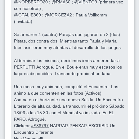
@NORBERTO20
;
@RMA60
;
@VIENTO9
(primera vez
con nosotros) ;
@GTALIE869
;
@JORGEZA2
; Paula Vollkomm
(invitada)
Se armaron 4 (cuatro) Parejas que jugaron en 2 (dos)
Pistas, dos contra dos. Mientras tanto Paula y María
Inés asistieron muy atentas al desarrollo de los juegos.
Al terminar los mismos, decidimos irnos a merendar a
PERTUTTI Adrogué. En el Boule eran muy escasos los
lugares disponibles. Transporte propio abundaba.
Una mesa muy animada, completó el Encuentro. Los
animo a que comenten en las fotos (Activos)
Asoma en el horizonte una nueva Salida. Un Encuentro
Literario de alta calidad, a transcurrir el próximo Sábado
13/06 a las 15.30 con el Mundial ya iniciado. En EL
FARO, Adrogué.
Clickear
#S36797
NARRAR-PENSAR-ESCRIBIR Un
Encuentro Diferente.
Nos Vemos allí.