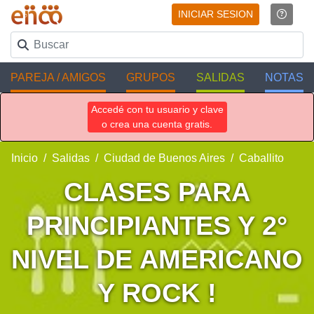
INICIAR SESION
PAREJA / AMIGOS
GRUPOS
SALIDAS
NOTAS
Accedé con tu usuario y clave
o crea una cuenta gratis.
Inicio
Salidas
Ciudad de Buenos Aires
Caballito
CLASES PARA
PRINCIPIANTES Y 2°
NIVEL DE AMERICANO
Y ROCK !