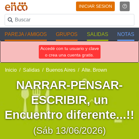
INICIAR SESION
PAREJA / AMIGOS
GRUPOS
SALIDAS
NOTAS
Accedé con tu usuario y clave
o crea una cuenta gratis.
Inicio
Salidas
Buenos Aires
Alte. Brown
NARRAR-PENSAR-
ESCRIBIR, un
Encuentro diferente...!!
(Sáb 13/06/2026)