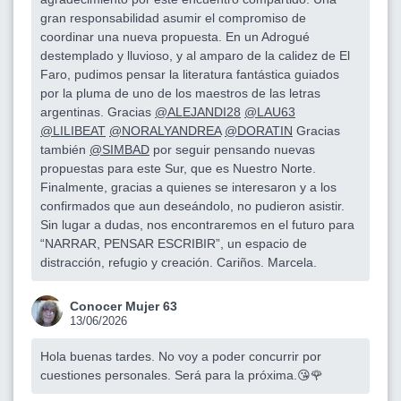
gran responsabilidad asumir el compromiso de
coordinar una nueva propuesta. En un Adrogué
destemplado y lluvioso, y al amparo de la calidez de El
Faro, pudimos pensar la literatura fantástica guiados
por la pluma de uno de los maestros de las letras
argentinas. Gracias
@ALEJANDI28
@LAU63
@LILIBEAT
@NORALYANDREA
@DORATIN
Gracias
también
@SIMBAD
por seguir pensando nuevas
propuestas para este Sur, que es Nuestro Norte.
Finalmente, gracias a quienes se interesaron y a los
confirmados que aun deseándolo, no pudieron asistir.
Sin lugar a dudas, nos encontraremos en el futuro para
“NARRAR, PENSAR ESCRIBIR”, un espacio de
distracción, refugio y creación. Cariños. Marcela.
Conocer Mujer 63
13/06/2026
Hola buenas tardes. No voy a poder concurrir por
cuestiones personales. Será para la próxima.😘🌹