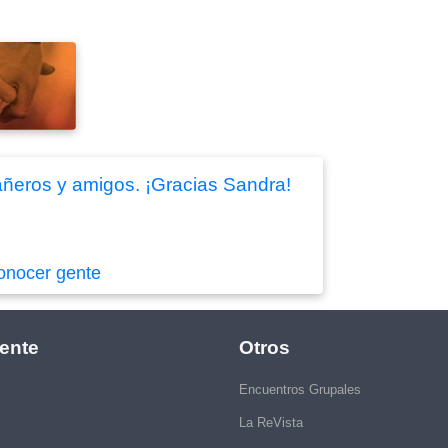
añeros y amigos. ¡Gracias Sandra!
onocer gente
ente
Otros
Encuentros Grupales
La ReVista