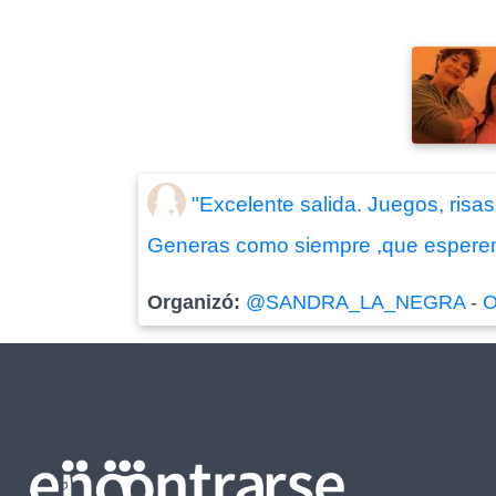
"Excelente salida. Juegos, ris
Generas como siempre ,que esperemo
Organizó:
@SANDRA_LA_NEGRA
-
O