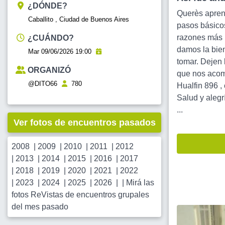
¿DÓNDE?
Querès aprend
Caballito , Ciudad de Buenos Aires
pasos básicos
razones más .
¿CUÁNDO?
damos la bien
Mar 09/06/2026 19:00
tomar. Dejen 
ORGANIZÓ
que nos acomp
@DITO66
780
Hualfin 896 , 
Salud y alegr
...
Ver fotos de encuentros pasados
2008
|
2009
|
2010
|
2011
|
2012
|
2013
|
2014
|
2015
|
2016
|
2017
|
2018
|
2019
|
2020
|
2021
|
2022
|
2023
|
2024
|
2025
|
2026
| |
Mirá las
fotos ReVistas de encuentros grupales
del mes pasado