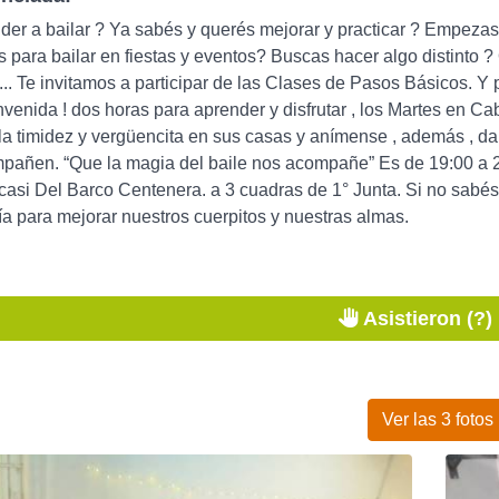
er a bailar ? Ya sabés y querés mejorar y practicar ? Empezas
 para bailar en fiestas y eventos? Buscas hacer algo distinto
.. Te invitamos a participar de las Clases de Pasos Básicos. Y 
venida ! dos horas para aprender y disfrutar , los Martes en Cab
la timidez y vergüencita en sus casas y anímense , además , da
añen. “Que la magia del baile nos acompañe” Es de 19:00 a 21:
casi Del Barco Centenera. a 3 cuadras de 1° Junta. Si no sabés bai
ía para mejorar nuestros cuerpitos y nuestras almas.
Asistieron (?)
Ver las 3 fotos