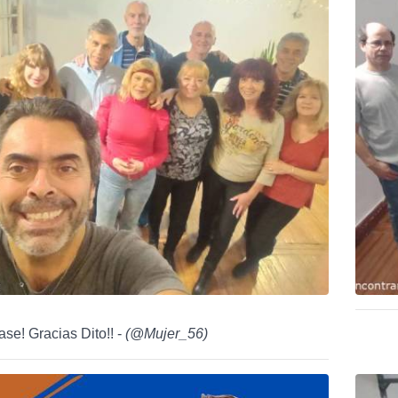
ase! Gracias Dito!! -
(
@Mujer_56
)