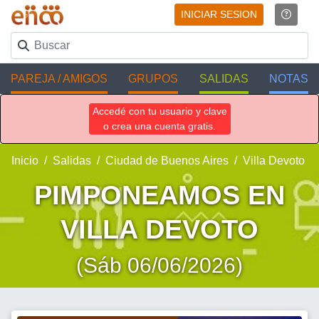
INICIAR SESION
PAREJA / AMIGOS
GRUPOS
SALIDAS
NOTAS
Accedé con tu usuario y clave
o crea una cuenta gratis.
Inicio
Salidas
Ciudad de Buenos Aires
Villa Devoto
PIMPONEAMOS EN
VILLA DEVOTO
(Sáb 06/06/2026)