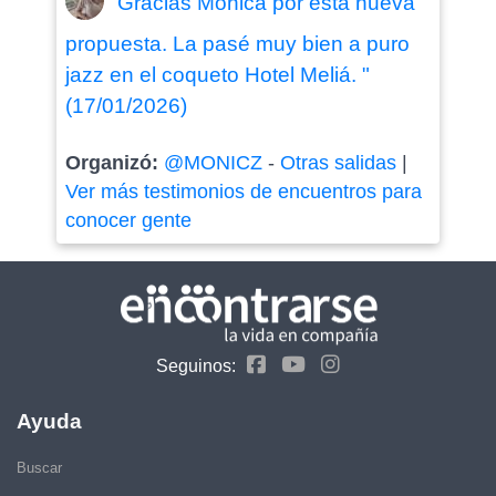
"Gracias Mónica por esta nueva
propuesta. La pasé muy bien a puro
jazz en el coqueto Hotel Meliá. "
(17/01/2026)
Organizó:
@MONICZ
-
Otras salidas
|
Ver más testimonios de encuentros para
conocer gente
Seguinos:
Ayuda
Buscar