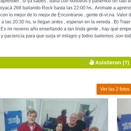
 aprender , si ya sabés , bailá con nosotros y pasemos un rato 
oyacá 268 bailando Rock hasta las 22:00 hs.. Animate a aprender
 con lo mejor de lo mejor de Encontrarse , gente di-vi.na. Valo
a las 20:30 hs, si llegan antes , esperan en la vereda . B) Trae
. Es mi noveno año enseñando a tan linda gente , hay que empe
y paciencia para que surja el milagro y todos bailemos ,son todo
Asistieron (?)
Ver las 2 fotos