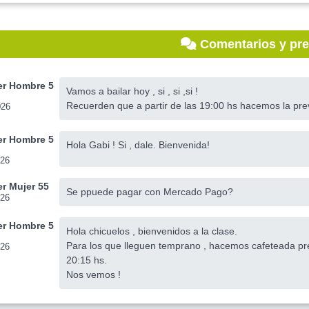
Comentarios y pr
r Hombre 5
Vamos a bailar hoy , si , si ,si !
Recuerden que a partir de las 19:00 hs hacemos la prev
026
r Hombre 5
Hola Gabi ! Si , dale. Bienvenida!
026
r Mujer 55
Se ppuede pagar con Mercado Pago?
026
r Hombre 5
Hola chicuelos , bienvenidos a la clase.
Para los que lleguen temprano , hacemos cafeteada pre
026
20:15 hs.
Nos vemos !