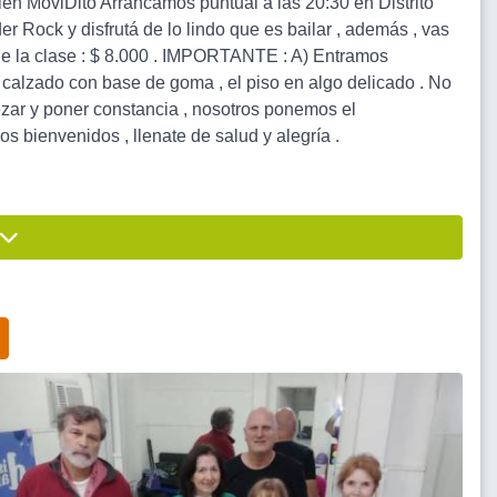
bien MoviDito Arrancamos puntual a las 20:30 en Distrito
 Rock y disfrutá de lo lindo que es bailar , además , vas
r de la clase : $ 8.000 . IMPORTANTE : A) Entramos
r calzado con base de goma , el piso en algo delicado . No
zar y poner constancia , nosotros ponemos el
s bienvenidos , llenate de salud y alegría .