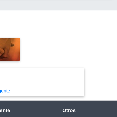
gente
ente
Otros