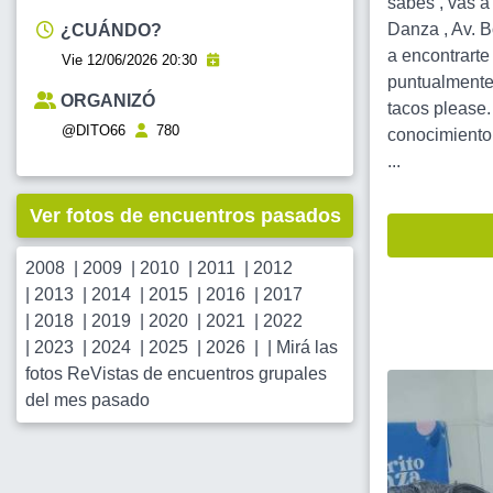
sabés , vas a
Danza , Av. B
¿CUÁNDO?
a encontrarte
Vie 12/06/2026 20:30
puntualmente 
ORGANIZÓ
tacos please
@DITO66
780
conocimiento 
...
Ver fotos de encuentros pasados
2008
|
2009
|
2010
|
2011
|
2012
|
2013
|
2014
|
2015
|
2016
|
2017
|
2018
|
2019
|
2020
|
2021
|
2022
|
2023
|
2024
|
2025
|
2026
| |
Mirá las
fotos ReVistas de encuentros grupales
del mes pasado