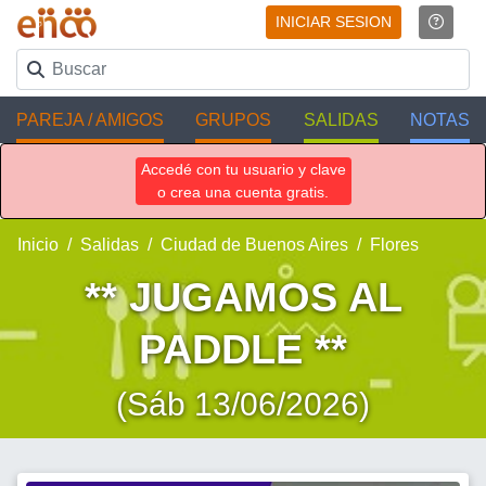
INICIAR SESION
PAREJA / AMIGOS
GRUPOS
SALIDAS
NOTAS
Accedé con tu usuario y clave
o crea una cuenta gratis.
Inicio
Salidas
Ciudad de Buenos Aires
Flores
** JUGAMOS AL
PADDLE **
(Sáb 13/06/2026)