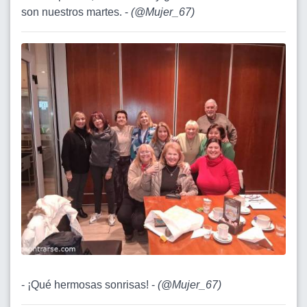
son nuestros martes. -
(
@Mujer_67
)
- ¡Qué hermosas sonrisas! -
(
@Mujer_67
)