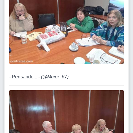
- Pensando... -
(
@Mujer_67
)