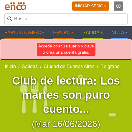
INICIAR SESION
PAREJA / AMIGOS
GRUPOS
SALIDAS
NOTAS
Accedé con tu usuario y clave
o crea una cuenta gratis.
Inicio
Salidas
Ciudad de Buenos Aires
Belgrano
Club de lectura: Los
martes son puro
cuento...
(Mar 16/06/2026)