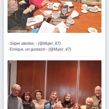
- Súper atentos. -
(
@Mujer_67
)
- Enrique, un gustazo! -
(
@Mujer_67
)