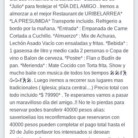
*Julio* para festejar el *DÍA DEL AMIGO . Iremos a
almorzar a el mejor Restaurant de URIBELARREA*
*LA PRESUMIDA* Transporte incluido. Refrigerio a
bordo por la mañana. *Entrada* : Empanada de Carne
Cortada a Cuchillo. *Almuerzo* : Mix de Achuras,
Lechón Asado Vacío con ensaladas y fritas. *Bebida* :
1 gaseosa de litro y medio cada 2 personas o Copa de
vino o Balon de cerveza. *Postre* : Flan o Budín de
pan. *Merienda* : Mate Cocido con Torta frita. Show y
mucho baile con musica de todos los tiempos 🎤🎤💃🕺
🥳🥳💃🕺🎤. Luego iremos a recorrer sus lugares mas
tradicionales ( Iglesia; plaza central....) Precio total con
todo incluido *$ 79990* . Te esperamos vamos a pasar
un maravilloso día del amigo..!! No te lo pierdas para
reservar podes transferir 40000 pesos alias:
saverioelias los reconfirmados que reservaron con
40000 pesos pueden completar el pago total hasta el
20 de Julio porfavor los interesados si desean