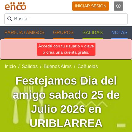
INICIAR SESION
PAREJA / AMIGOS
GRUPOS
SALIDAS
NOTAS
Accedé con tu usuario y clave
o crea una cuenta gratis.
Inicio
Salidas
Buenos Aires
Cañuelas
Festejamos Dia del
amigo sabado 25 de
Julio 2026 en
URIBLARREA