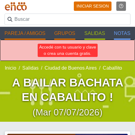
INICIAR SESION
PAREJA / AMIGOS
GRUPOS
SALIDAS
NOTAS
Accedé con tu usuario y clave
o crea una cuenta gratis.
Inicio
Salidas
Ciudad de Buenos Aires
Caballito
A BAILAR BACHATA
EN CABALLITO !
(Mar 07/07/2026)