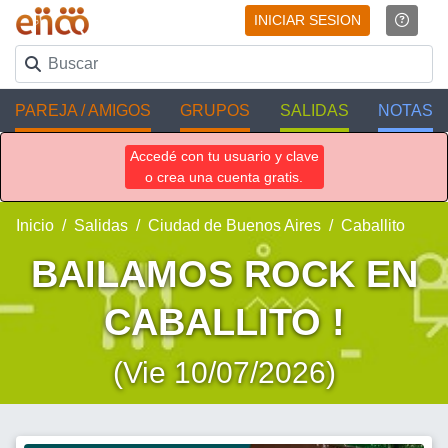
INICIAR SESION
PAREJA / AMIGOS
GRUPOS
SALIDAS
NOTAS
Accedé con tu usuario y clave
o crea una cuenta gratis.
Inicio
Salidas
Ciudad de Buenos Aires
Caballito
BAILAMOS ROCK EN
CABALLITO !
(Vie 10/07/2026)