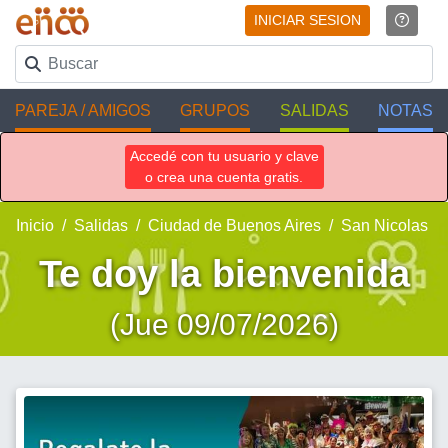
INICIAR SESION
PAREJA / AMIGOS
GRUPOS
SALIDAS
NOTAS
Accedé con tu usuario y clave
o crea una cuenta gratis.
Inicio
Salidas
Ciudad de Buenos Aires
San Nicolas
Te doy la bienvenida
(Jue 09/07/2026)