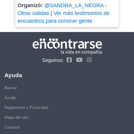
Organizó:
@SANDRA_LA_NEGRA
-
Otras salidas
|
Ver más testimonios de
encuentros para conocer gente
Seguinos:
Ayuda
Buscar
Ayuda
Reglamento y Privacidad
Mapa del sitio
Contacto