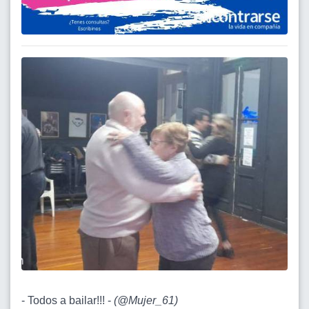
- Todos a bailar!!! -
(
@Mujer_61
)