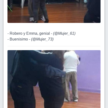
- Robero y Emma, genial -
(
@Mujer_61
)
- Buenisimo -
(
@Mujer_73
)