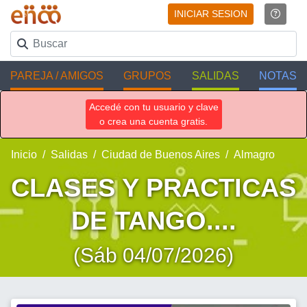
INICIAR SESION
PAREJA / AMIGOS
GRUPOS
SALIDAS
NOTAS
Accedé con tu usuario y clave
o crea una cuenta gratis.
Inicio
Salidas
Ciudad de Buenos Aires
Almagro
CLASES Y PRACTICAS
DE TANGO....
(Sáb 04/07/2026)