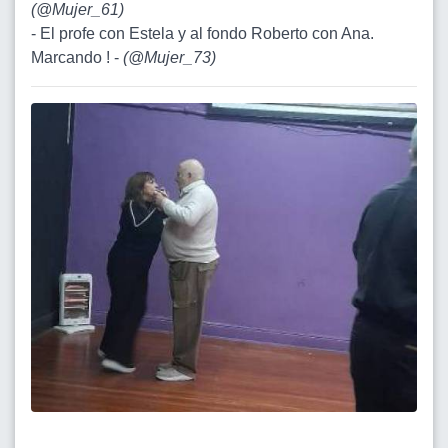
(
@Mujer_61
)
- El profe con Estela y al fondo Roberto con Ana.
Marcando ! -
(
@Mujer_73
)