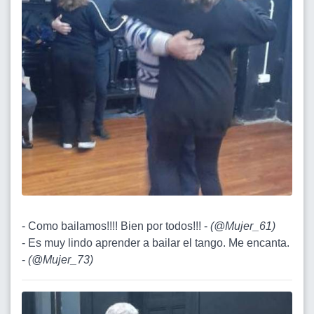
- Como bailamos!!!! Bien por todos!!! -
(
@Mujer_61
)
- Es muy lindo aprender a bailar el tango. Me encanta.
-
(
@Mujer_73
)