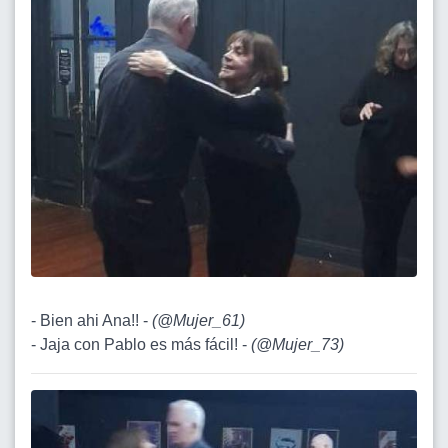
- Bien ahi Ana!! -
(
@Mujer_61
)
- Jaja con Pablo es más fácil! -
(
@Mujer_73
)