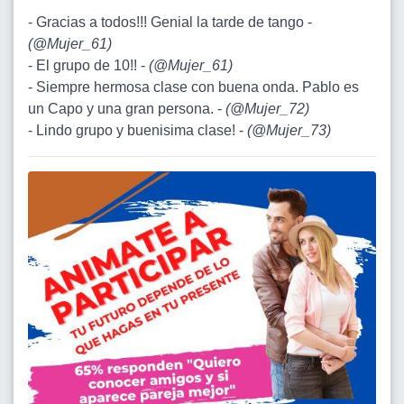
- Gracias a todos!!! Genial la tarde de tango -
(
@Mujer_61
)
- El grupo de 10!! -
(
@Mujer_61
)
- Siempre hermosa clase con buena onda. Pablo es
un Capo y una gran persona. -
(
@Mujer_72
)
- Lindo grupo y buenisima clase! -
(
@Mujer_73
)