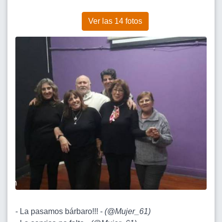
Ver las 14 fotos
- La pasamos bárbaro!!! -
(
@Mujer_61
)