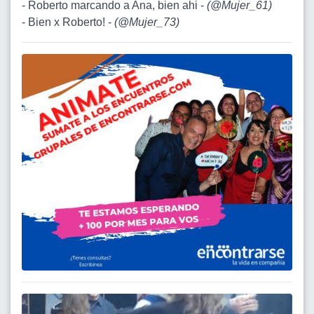
- Roberto marcando a Ana, bien ahi -
(
@Mujer_61
)
- Bien x Roberto! -
(
@Mujer_73
)