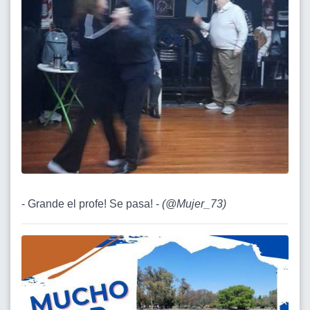
- Grande el profe! Se pasa! -
(
@Mujer_73
)