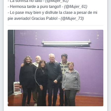
- La sonrisa no falto -
(
@Mujer_61
)
- Hermosa tarde a puro tango!! -
(
@Mujer_61
)
- Lo pase muy bien y disfrute la clase a pesar de mi
pie averiado! Gracias Pablo! -
(
@Mujer_73
)