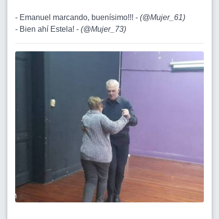
- Emanuel marcando, buenísimo!!! -
(
@Mujer_61
)
- Bien ahí Estela! -
(
@Mujer_73
)