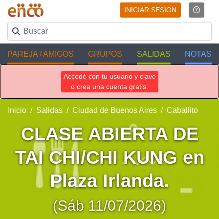
INICIAR SESION
PAREJA / AMIGOS
GRUPOS
SALIDAS
NOTAS
Accedé con tu usuario y clave
o crea una cuenta gratis.
Inicio
Salidas
Ciudad de Buenos Aires
Caballito
CLASE ABIERTA DE
TAI CHI/CHI KUNG en
Plaza Irlanda.
(Sáb 11/07/2026)