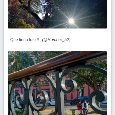
- Que linda foto !! -
(
@Hombre_52
)