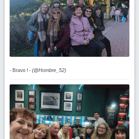
- Bravo ! -
(
@Hombre_52
)