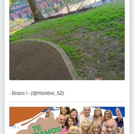
- Bravo ! -
(
@Hombre_52
)