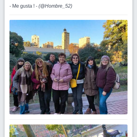
- Me gusta ! -
(
@Hombre_52
)