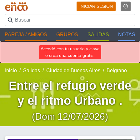
INICIAR SESION
PAREJA / AMIGOS
GRUPOS
SALIDAS
NOTAS
Accedé con tu usuario y clave
o crea una cuenta gratis.
Inicio
Salidas
Ciudad de Buenos Aires
Belgrano
Entre el refugio verde
y el ritmo Urbano .
(Dom 12/07/2026)