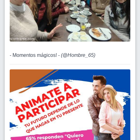
- Momentos mágicos! -
(
@Hombre_65
)